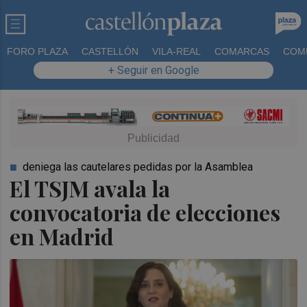
FORO PLAZA
CASTELLÓN
VILA-REAL
COMARCAS
COM
+ Seguir en Google
deniega las cautelares pedidas por la Asamblea
El TSJM avala la
convocatoria de elecciones
en Madrid