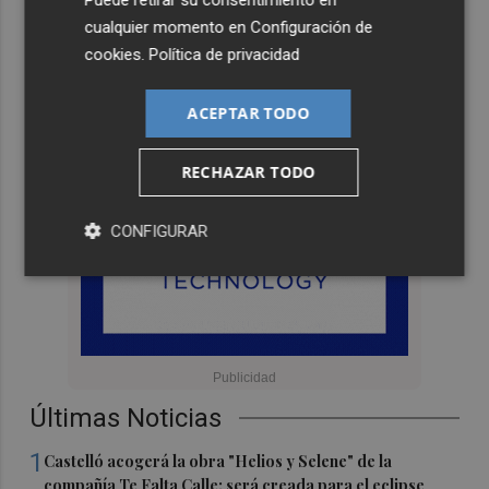
Puede retirar su consentimiento en
cualquier momento en
Configuración de
cookies
.
Política de privacidad
ACEPTAR TODO
RECHAZAR TODO
CONFIGURAR
Últimas Noticias
1
Castelló acogerá la obra "Helios y Selene" de la
compañía Te Falta Calle: será creada para el eclipse