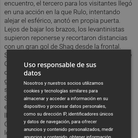
encuentro, el tercero para los visitantes llegó
en una acción en la que Rulo, intentando
alejar el esférico, anotó en propia puerta.
Lejos de bajar los brazos, los levantinistas
supieron reponerse y recortaron distancias
con un gran gol de Shaq desde la frontal.
Simón volvió a poner a prueba los reflejos de
Olmedo y el guardameta volvió a responder
Uso responsable de sus
datos
con una buena intervención. El conjunto
granota trató de acercarse al área contraria
Nosotros y nuestros socios utilizamos
sobre todo con centros desde las bandas.
cookies y tecnologías similares para
Shaq, en un par de ocasiones, introdujo el
almacenar y acceder a información en su
esférico en el área pero, primero, Joan no
dispositivo y procesar datos personales,
como su dirección IP, identificadores únicos
llegó a rematar por muy poco y, después,
y datos de navegación, para ofrecer
Cantero remató alto. Pese a los intentos de
anuncios y contenido personalizados, medir
los azulgranas, el electrónico ya no varió y
anuncios y contenido, obtener información