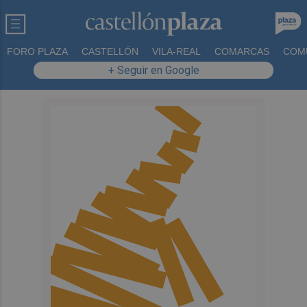
FORO PLAZA
CASTELLÓN
VILA-REAL
COMARCAS
COM
+ Seguir en Google