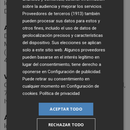
los tres puntos se marcharon de la Ciudad
sobre la audiencia y mejorar los servicios.
Deportiva.
Proveedores de terceros (1913)
también
pueden procesar sus datos para estos y
At. Levante:
Olmedo, Shaq, Rulo (Juan
otros fines, incluido el uso de datos de
Delgado, 55’), Genís, Pablo Serrano, Fran
geolocalización precisos y características
del dispositivo. Sus elecciones se aplican
Manzanara, Joan, Pepelu, Cantero, Blesa
solo a este sitio web. Algunos proveedores
(Isaac, 75’), Anthony Georgiou (Manu Viana,
pueden basarse en el interés legítimo en
46’).
lugar del consentimiento; tiene derecho a
oponerse en
Configuración de publicidad
.
Villarreal CF B:
Joan, Andrei, Eduardo, Roger,
Puede retirar su consentimiento en
Carlos, Ramón, Franquesa, Víctor (Enmanuel,
cualquier momento en
Configuración de
71’), Daniel (Rubén, 71’), Simón(Mario, 77’),
cookies
.
Política de privacidad
Iván.
ACEPTAR TODO
Árbitro:
Albert Ávalos Martos. Amonestó a
RECHAZAR TODO
los locales Fran Manzanara y Genís y a los