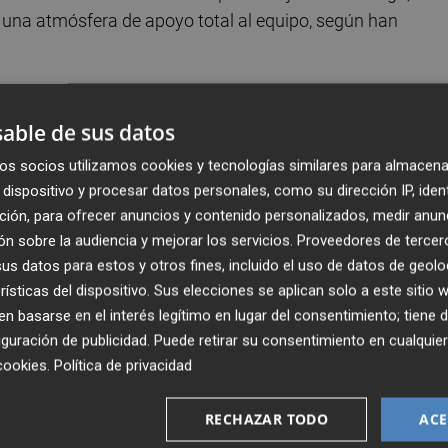
e una atmósfera de apoyo total al equipo, según han
te el Rayo es vital después de vencer en el Ciutat de
able de sus datos
de descenso para dar el impulso definitivo al equipo y sa
os socios utilizamos cookies y tecnologías similares para almacena
dispositivo y procesar datos personales, como su dirección IP, iden
lenar el campo y ha puesto en marcha varias iniciativas, la
ción, para ofrecer anuncios y contenido personalizados, medir anun
n sobre la audiencia y mejorar los servicios.
Proveedores de tercer
 que estos puedan comprar entradas a precio reducido par
s datos para estos y otros fines, incluido el uso de datos de geolo
rísticas del dispositivo. Sus elecciones se aplican solo a este sitio
 basarse en el interés legítimo en lugar del consentimiento; tiene 
drán comprar entradas a un precio de 15 euros la tribuna,
guración de publicidad
. Puede retirar su consentimiento en cualqu
cookies
.
Política de privacidad
ara un aforo de algo más de 21.000 asientos, con lo que
RECHAZAR TODO
ACE
onados que deseen retirarlas en las tiendas oficiales del