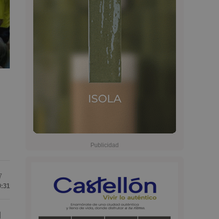
7
0:31
l