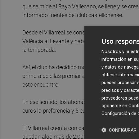
que se mide al Rayo Vallecano, se llene y se cre
informado fuentes del club castellonense.
Desde el Villarreal se considera que el partido an
Uso respons
València al Levante y haber abandonado la zona 
la temporada.
Nosotros y nuestr
información en su 
Así, el club ha decidido movilizarse para poder l
y datos de navega
obtener informació
primera de ellas premiar a los aficionados para
pueden procesar su
este encuentro.
precisos y caracte
proveedores pueden
En ese sentido, los abonados VIP Oro y Plata po
oponerse en
Confi
euros la preferencia y 5 euros al grada general.
Configuración de 
El Villarreal cuenta con casi 19.000 abonados p
CONFIGURAR
quedan algo más de 2.000 entradas para los afici