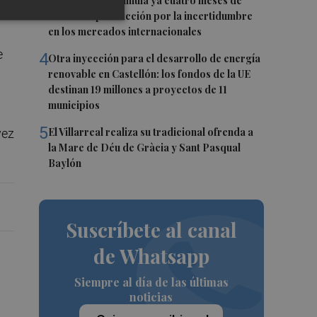
3
La cerámica acumula ya cuatro meses de
caídas de producción por la incertidumbre
en los mercados internacionales
e
4
Otra inyección para el desarrollo de energía
renovable en Castellón: los fondos de la UE
destinan 19 millones a proyectos de 11
municipios
5
El Villarreal realiza su tradicional ofrenda a
vez
la Mare de Déu de Gràcia y Sant Pasqual
Baylón
Suscríbete al canal
de Whatsapp
Siempre al día de las últimas
noticias