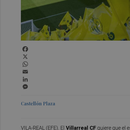
Facebook
X
WhatsApp
Email
LinkedIn
Messenger
Castellón Plaza
VILA-REAL (EFE). El
Villarreal CF
quiere que el e