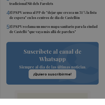
tradicional Nit dels Farolets
4
El PSPV acusa al PP de "dejar que crezca un 31 % la lista
de espera" en los centros de día de Castellón
5
El PSPV reclama un nuevo mapa sanitario para la ciudad
de Castelló "que vaya más allá de parches"
Suscríbete al canal de
Whatsapp
Siempre al día de las últimas noticias
¡Quiero suscribirme!