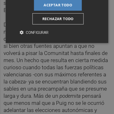
según sus redes sociales- entre Perú y
ACEPTAR TODO
Bolivia.
RECHAZAR TODO
Desde la formación
morada
insisten en que
no tardará en regresar de cumplir con sus
CONFIGURAR
compromisos docentes en aquellas tierras,
si bien otras fuentes apuntan a que no
volverá a pisar la Comunitat hasta finales de
mes. Un hecho que resulta en cierta medida
curioso cuando todas las fuerzas políticas
valencianas -con sus máximos referentes a
la cabeza- ya se encuentran blandiendo sus
sables en una precampaña que se presume
larga y dura. Más de un
podemita
pensará
que menos mal que a Puig no se le ocurrió
adelantar las elecciones autonómicas y