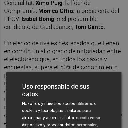
Generalitat,
Ximo Puig
; la líder de
Compromís,
Mónica Oltra
; la presidenta del
PPCV,
Isabel Bonig
, o el presumible
candidato de Ciudadanos,
Toni Cantó
.
Un elenco de rivales destacados que tienen
en común un alto grado de notoriedad entre
el electorado que, en todos los casos y
encuestas, supera el 50% de conocimiento
por parte de la ciudadanía. Unos números
muy alejados en este apartado de los que a
Uso responsable de sus
día de hoy puede atesorar Martínez Dalmau,
datos
un candidato formado y con buena
Nosotros y nuestros socios utilizamos
reputación profesional en la docencia, pero
cookies y tecnologías similares para
que todavía no goza de alta popularidad en el
almacenar y acceder a información en su
electorado.
dispositivo y procesar datos personales,