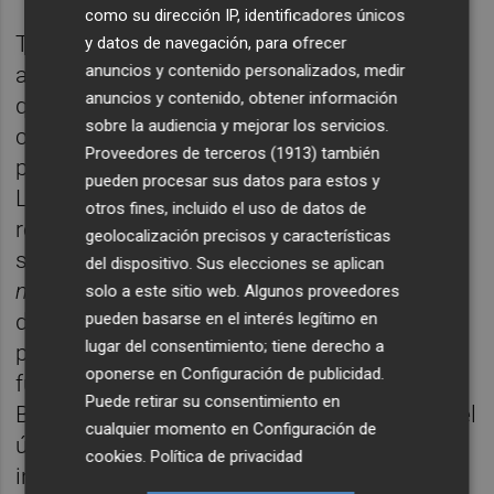
como su dirección IP, identificadores únicos
Tal vez por ello sorprende -al menos así lo
y datos de navegación, para ofrecer
anuncios y contenido personalizados, medir
apunta algún dirigente que otro de Podem-
anuncios y contenido, obtener información
que el flamante candidato haya proseguido
sobre la audiencia y mejorar los servicios.
con su costumbre de ausencias
Proveedores de terceros (1913)
también
prolongadas debido a sus viajes por
pueden procesar sus datos para estos y
Latinoamérica. Unas
tournée
que viene
otros fines, incluido el uso de datos de
realizando desde hace varios lustros y que,
geolocalización precisos y características
según subrayan fuentes de la formación
del dispositivo. Sus elecciones se aplican
morada
, se centran en sus tareas docentes
solo a este sitio web. Algunos proveedores
pueden basarse en el interés legítimo en
dado que Dalmau imparte cursos de
lugar del consentimiento; tiene derecho a
postgrado en diversos países y en el pasado
oponerse en
Configuración de publicidad
.
fue asesor en procesos constituyentes de
Puede retirar su consentimiento en
Bolivia, Venezuela o Ecuador. En este caso, el
cualquier momento en
Configuración de
último viaje del candidato de Podemos
cookies
.
Política de privacidad
iniciado tras la Navidad parece moverse -