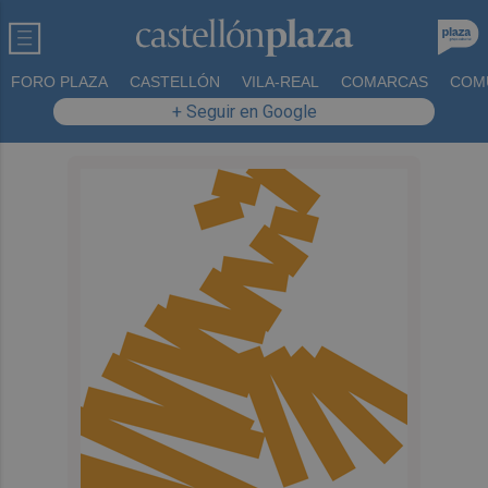
FORO PLAZA
CASTELLÓN
VILA-REAL
COMARCAS
COM
+ Seguir en Google