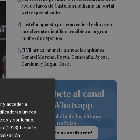
red de faros de Castellón mediante un portal
web especializado
4
Castelló apuesta por convertir el eclipse en
un referente científico: recibirá a un gran
equipo de expertos
5
El Villarreal anuncia a sus seis capitanes:
Gerard Moreno, Foyth, Comesaña, Ayoze,
Cardona y Logan Costa
Suscríbete al canal
de Whatsapp
r y acceder a
tificadores únicos
Siempre al día de las últimas
cios y contenido,
noticias
os (1913)
también
¡Quiero suscribirme!
calización