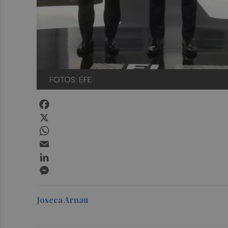
FOTOS: EFE
Facebook
X
WhatsApp
Email
LinkedIn
Messenger
Joseca Arnau