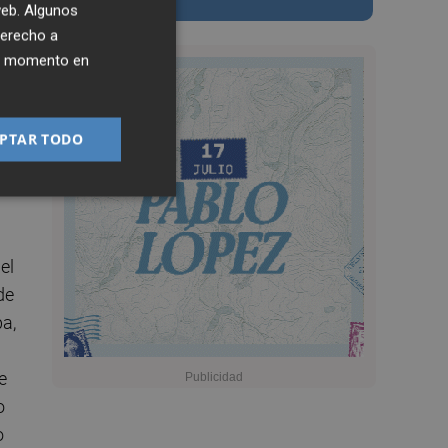
 web. Algunos
derecho a
ier momento en
PTAR TODO
el
de
ba,
e
o
o