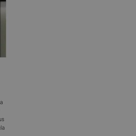
 a
y
us
la