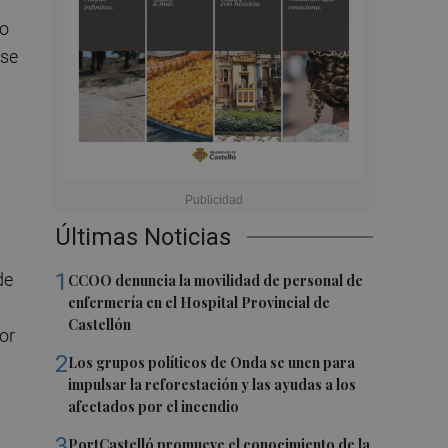
bo
rse
Últimas Noticias
1
de
CCOO denuncia la movilidad de personal de
enfermería en el Hospital Provincial de
Castellón
or
2
Los grupos políticos de Onda se unen para
impulsar la reforestación y las ayudas a los
afectados por el incendio
3
PortCastelló promueve el conocimiento de la