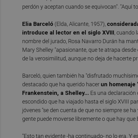
perdón y aceptan cuando se equivocan". "Aquí to
Elia Barceló
(Elda, Alicante, 1957),
considerada
introduce al lector en el siglo XVIII
, cuando l
nombre del jurado, Rosa Navarro Durán ha mant
Mary Shelley "apasionante, que te atrapa desde 
de la verosimilitud, aunque no deja de hacerte pr
Barceló, quien también ha "disfrutado muchísimo
destacado que ha querido hacer
un homenaje "a
Frankenstein, a Shelley...
Es una declaración d
escondido que ha viajado hasta el siglo XVIII pa
jóvenes "se den cuenta de que no siempre se ha
gente puede moverse libremente o que hay que bu
"Esto tan evidente -ha continuado- no lo era. Y es