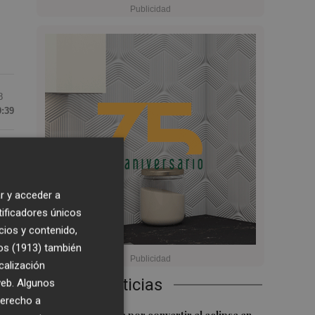
8
9:39
l
en
os
r y acceder a
de
tificadores únicos
cios y contenido,
os (1913)
también
calización
Últimas Noticias
 web. Algunos
gar
derecho a