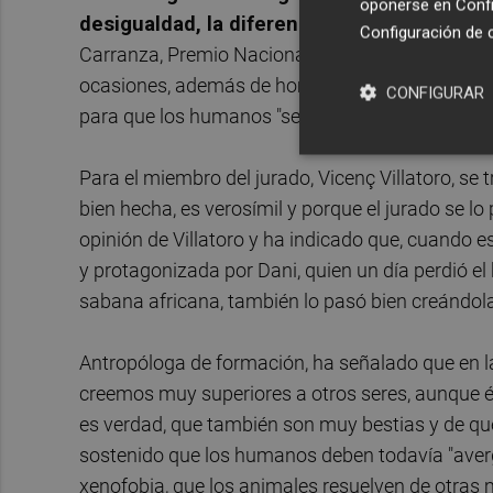
oponerse en
Confi
desigualdad, la diferencia y la indiferencia
.
Configuración de 
Carranza, Premio Nacional de literatura juvenil 
ocasiones, además de homenajear al personaje de
CONFIGURAR
para que los humanos "se vuelvan más justos y
Para el miembro del jurado, Vicenç Villatoro, se
bien hecha, es verosímil y porque el jurado se 
opinión de Villatoro y ha indicado que, cuando es
y protagonizada por Dani, quien un día perdió el
sabana africana, también lo pasó bien creándola
Antropóloga de formación, ha señalado que en la o
creemos muy superiores a otros seres, aunque é
es verdad, que también son muy bestias y de que
sostenido que los humanos deben todavía "ave
xenofobia, que los animales resuelven de otras