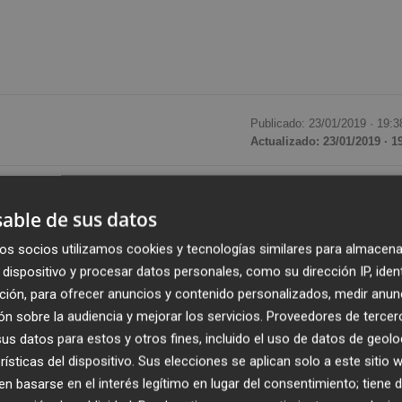
Publicado: 23/01/2019 ·
19:3
Actualizado: 23/01/2019 · 1
a ganado el XXVII Premio Edebé de Literatura Juveni
able de sus datos
s que la escritora Maite Carranza ha sido la galardonada 
 a uno de sus héroes de infancia, Tarzán de los monos. L
os socios utilizamos cookies y tecnologías similares para almacena
, han sido los escogidos de
un total de 289 originales
, 
dispositivo y procesar datos personales, como su dirección IP, iden
ción, para ofrecer anuncios y contenido personalizados, medir anun
a con 25.000 euros, y 91 de la juvenil, dotada con 30.000
n sobre la audiencia y mejorar los servicios.
Proveedores de tercer
s datos para estos y otros fines, incluido el uso de datos de geolo
rísticas del dispositivo. Sus elecciones se aplican solo a este sitio
desde un pasado literario hasta la actualidad para dialo
 basarse en el interés legítimo en lugar del consentimiento; tiene 
enina y la empatía, incitando a reflexionar sobre la