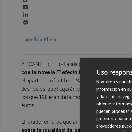
Email
LinkedIn
Messenger
Castellón Plaza
ALICANTE. (EFE).- La alicantina
Elia Barceló h
Uso respons
con la novela
El efecto Frankenstein
, mientra
el apartado Infantil con
Safari
, donde homenajea
Nosotros y nuestr
dos textos, que llegarán en marzo a las librerías
información en su 
y datos de navega
los que 198 eran de la modalidad infantil, dotad
obtener informació
euros.
pueden procesar su
precisos y caracte
El jurado remarca que ambas obras se conectan 
proveedores pueden
sobre la igualdad de género, la libertad fem