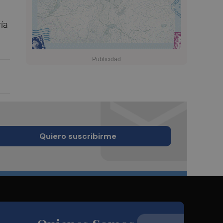
ría
Quiero suscribirme