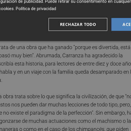
guración de publicidad
. Puede retirar su consentimiento en cualqu
 A través de un "humor disparatado", la barcelonesa Maite
cookies
.
Política de privacidad
2011 y que igual que Barceló ha obtenido el Edebé en tres
 Tarzán, invita a los lectores a aprender de los primates
RECHAZAR TODO
ACE
 más humildes".
 trata de una obra que ha ganado "porque es divertida, está
lo pasó muy bien". Abrumada, Carranza ha agradecido la
cribía esta historia, para lectores de entre diez y doce añ
 habla y en un viaje con la familia queda desamparado en 
.
bra trata sobre lo que significa la civilización, de que "n
stos nos pueden dar muchas lecciones de todo tipo, pero,
 no existe el paradigma de la perfección". Sin embargo, h
rgonzarse de muchas actuaciones como el machismo o la
 maneras o como en el caso de los chimpancés, que piden