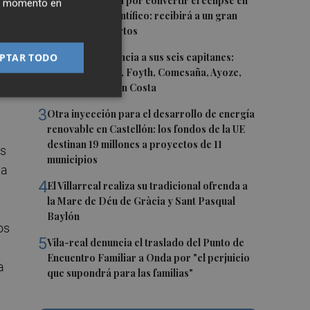
1
Castelló apuesta por convertir el eclipse en
ier momento en
un referente científico: recibirá a un gran
equipo de expertos
2
El Villarreal anuncia a sus seis capitanes:
PTAR TODO
Gerard Moreno, Foyth, Comesaña, Ayoze,
Cardona y Logan Costa
3
Otra inyección para el desarrollo de energía
renovable en Castellón: los fondos de la UE
destinan 19 millones a proyectos de 11
os
municipios
la
4
El Villarreal realiza su tradicional ofrenda a
la Mare de Déu de Gràcia y Sant Pasqual
Baylón
os
5
Vila-real denuncia el traslado del Punto de
Encuentro Familiar a Onda por "el perjuicio
a
que supondrá para las familias"