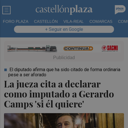
FORO PLAZA
CASTELLÓN
VILA-REAL
COMARCAS
COM
+ Seguir en Google
El diputado afirma que ha sido citado de forma ordinaria
pese a ser aforado
La jueza cita a declarar
como imputado a Gerardo
Camps 'si él quiere'