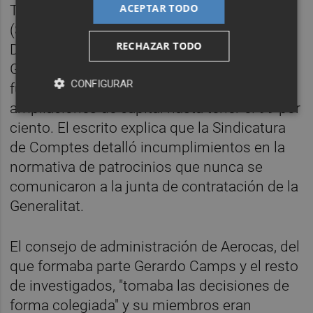
ACEPTAR TODO
Temáticos de la Comunitat Valenciana
(SPTCV). El 50 por ciento era de la
RECHAZAR TODO
Diputación de Castellón y el otro 50 de la
Generalitat, pero poco a poco la Generalitat
CONFIGURAR
fue aumentando su participación con
ampliaciones de capital hasta tener el 99 por
ciento. El escrito explica que la Sindicatura
de Comptes detalló incumplimientos en la
normativa de patrocinios que nunca se
comunicaron a la junta de contratación de la
Generalitat.
El consejo de administración de Aerocas, del
que formaba parte Gerardo Camps y el resto
de investigados, "tomaba las decisiones de
forma colegiada" y su miembros eran