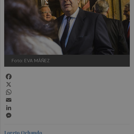
Foto: EVA MÁÑEZ
Facebook
X
WhatsApp
Email
LinkedIn
Messenger
Loreto Ochando