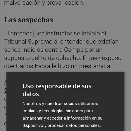
malversación y prevaricación.
Las sospechas
El anterior juez instructor se inhibió al
Tribunal Supremo al entender que existían
serios indicios contra Camps por un
supuesto delito de cohecho. El juez expuso
que Carlos Fabra le hizo un préstamo a
Debón de 175.000 euros, pero que después
Aerocas pagó en patrocinios entre 2009 y
Uso responsable de sus
2014 más de 3.653.000 euros a la empresa
datos
del piloto, de los cuales MotorSport69
Nosotros y nuestros socios utilizamos
devolvió a las cuentas personales de Fabra
cookies y tecnologías similares para
563.000 euros en siete pagos. Pagos cuya
almacenar y acceder a información en su
devolución no consta.
dispositivo y procesar datos personales,