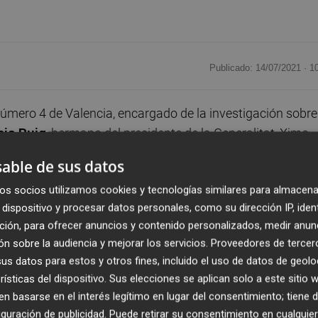
Publicado: 14/07/2021 ·
1
número 4 de Valencia, encargado de la investigación sobre
cis Puig
, hermano del presidente de la Generalitat, Ximo
tos de documentación. Lo ha hecho, precisamente, a 
able de sus datos
orts y Mas Mut Produccions.
os socios utilizamos cookies y tecnologías similares para almacena
dispositivo y procesar datos personales, como su dirección IP, iden
calía Anticorrupción, el juez ha hecho extensiva la solicitu
ción, para ofrecer anuncios y contenido personalizados, medir anun
e los Adell Bover. Ahora, a las de Francis Puig. Una decis
n sobre la audiencia y mejorar los servicios.
Proveedores de tercer
ada por la defensa de este último a facilitar toda la
s datos para estos y otros fines, incluido el uso de datos de geolo
sta causa.
rísticas del dispositivo. Sus elecciones se aplican solo a este sitio
 basarse en el interés legítimo en lugar del consentimiento; tiene 
por estas empresas y si se corresponden a las
guración de publicidad
. Puede retirar su consentimiento en cualqu