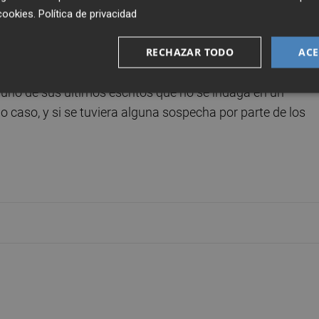
fueron simulados para obtenerlas.
cookies
.
Política de privacidad
RECHAZAR TODO
ACE
indiciariamente de los delitos de fraude de subvenciones 
 a varias búsquedas de documentación infructuosas por
 en uno de sus últimos escritos que no se indaga en un
o caso, y si se tuviera alguna sospecha por parte de los