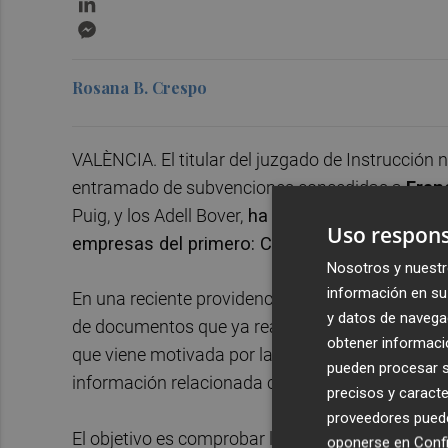
Messenger
Rosana B. Crespo
VALÈNCIA. El titular del juzgado de Instrucción 
entramado de subvenciones concedidas a
Fran
Puig, y los Adell Bover,
ha ampliado requerimien
Uso respons
empresas del primero: Comunicacions dels P
Nosotros y nuestr
información en su 
En una reciente providencia y a petición de la Fis
y datos de navega
de documentos que ya realizó a las mercantiles d
obtener informació
que viene motivada por la predisposición comunic
pueden procesar su
información relacionada con la instrucción de e
precisos y caracte
proveedores pueden
El objetivo es comprobar los gastos efectuados 
oponerse en
Confi