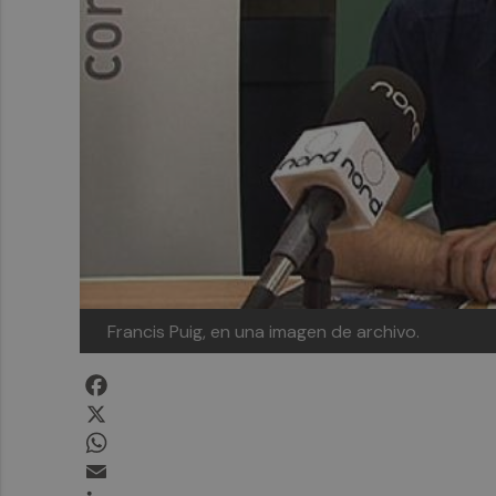
Francis Puig, en una imagen de archivo.
Facebook
X
WhatsApp
Email
LinkedIn