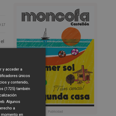
0:17
 el
las
r y acceder a
tificadores únicos
d
cios y contenido,
ión
os (1725)
también
calización
 web. Algunos
derecho a
ier momento en