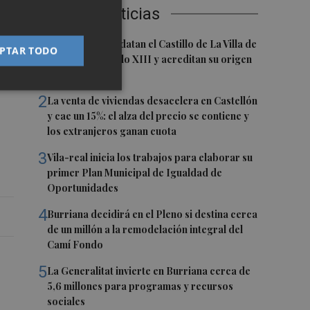
Últimas Noticias
1
Investigadores datan el Castillo de La Villa de
PTAR TODO
y
El Toro en el siglo XIII y acreditan su origen
cristiano
2
La venta de viviendas desacelera en Castellón
y cae un 15%: el alza del precio se contiene y
los extranjeros ganan cuota
3
Vila-real inicia los trabajos para elaborar su
primer Plan Municipal de Igualdad de
Oportunidades
4
Burriana decidirá en el Pleno si destina cerca
de un millón a la remodelación integral del
Camí Fondo
5
La Generalitat invierte en Burriana cerca de
5,6 millones para programas y recursos
sociales