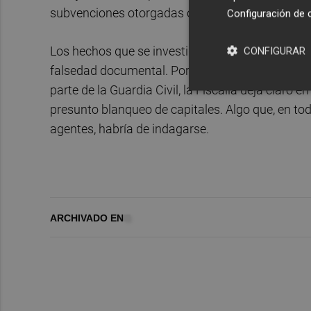
subvenciones otorgadas o, si por el contrario, 
Configuración de 
Los hechos que se investigan son constitutivos 
CONFIGURAR
falsedad documental. Por el momento, y debido
parte de la Guardia Civil, la Fiscalía deja claro
presunto blanqueo de capitales. Algo que, en tod
agentes, habría de indagarse.
ARCHIVADO EN