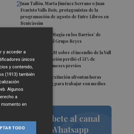
2
Juan Tallón, Marta Jiménez Serrano o Juan
Evaristo Valls Boix, protagonistas de la
programación de agosto de Entre Libros en
Benicàssim
l
3
Los talleres de ‘Magia en los Barrios’ de
Castelló llegan al Grupo Reyes
4
r y acceder a
Informe del CEAM sobre el incendio de la Vall
d'Uixó: la vegetación perdió el 51% de
tificadores únicos
humedad en los meses previos
cios y contenido,
os (1913)
también
s
5
Los equipos de extinción afrontan horas
calización
"vitales" en Tírig para trabajar con medios
 web. Algunos
aéreos
s
derecho a
-
ier momento en
la
Suscríbete al canal
de Whatsapp
PTAR TODO