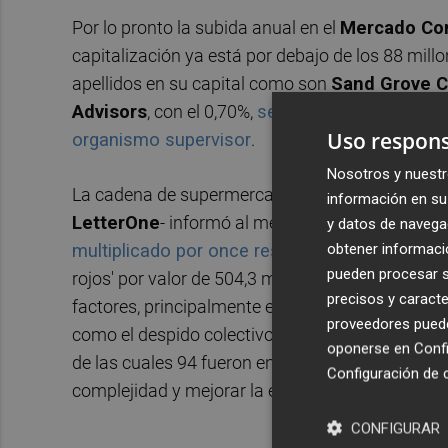
Por lo pronto la subida anual en el
Mercado Co
capitalización ya está por debajo de los 88 mill
apellidos en su capital como son
Sand Grove 
Advisors
, con el 0,70%,
según lo constató este 
Uso respons
organismo supervisor
.
Nosotros y nuestr
La cadena de supermercados controlada por el
información en su 
LetterOne
- informó al mercado la semana pa
y datos de navega
obtener informació
multiplicado por once respecto al mismo per
pueden procesar su
rojos' por valor de 504,3 millones de euros, que
precisos y caracte
factores, principalmente en el primer semestre 
proveedores pueden
como el despido colectivo en
España
y el recort
oponerse en
Confi
de las cuales 94 fueron en el tercer trimestre- o 
Configuración de 
complejidad y mejorar la eficiencia, entre otros.
CONFIGURAR