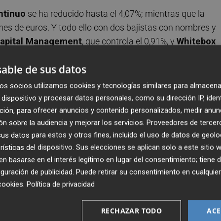
ntinuo
se ha reducido hasta el 4,07%; mientras que la
ones de euros. Y todo ello con dos bajistas con nombres y
Capital Management
, que controla el 0,91%, y
Whitebox
diario el pasado viernes de la base de datos pública de
able de sus datos
os socios utilizamos cookies y tecnologías similares para almacena
 magnate ruso
Mikhail Fridman
-a través de su mercantil
dispositivo y procesar datos personales, como su dirección IP, iden
sada que
sus pérdidas hasta septiembre se habían
ción, para ofrecer anuncios y contenido personalizados, medir anun
n sobre la audiencia y mejorar los servicios.
Proveedores de tercer
iodo de 2018
. Concretamente
DIA
presentó unos 'número
s datos para estos y otros fines, incluido el uso de datos de geolo
 la compañía achacó al impacto negativo de una serie de
rísticas del dispositivo. Sus elecciones se aplican solo a este sitio
y que han contribuido de "manera negativa" en sus cuenta
 basarse en el interés legítimo en lugar del consentimiento; tiene 
e de plantilla en
Brasil
, el cierre de 757 tiendas deficitarias 
guración de publicidad
. Puede retirar su consentimiento en cualqu
la interrupción de actividades no estratégicas para reducir 
cookies
.
Política de privacidad
RECHAZAR TODO
ACE