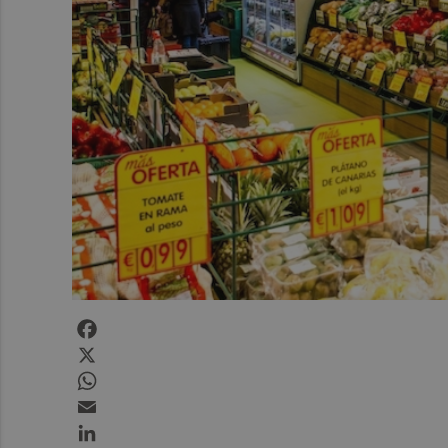
Facebook
X
WhatsApp
Email
LinkedIn