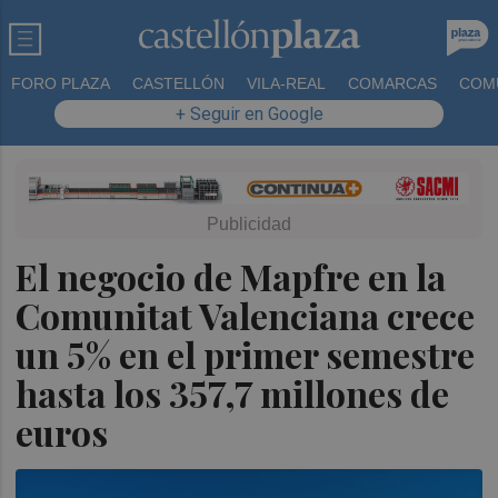
FORO PLAZA
CASTELLÓN
VILA-REAL
COMARCAS
COM
+ Seguir en Google
El negocio de Mapfre en la
Comunitat Valenciana crece
un 5% en el primer semestre
hasta los 357,7 millones de
euros