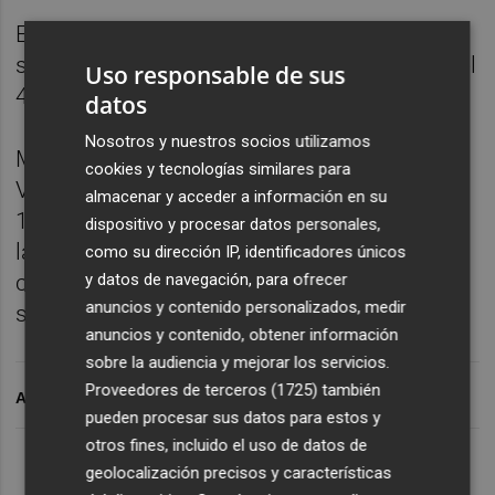
El negocio de Vida también cerró el
semestre en positivo, con un crecimiento del
Uso responsable de sus
4,4%, hasta los 80,3 millones de euros.
datos
Nosotros y nuestros socios utilizamos
Mapfre, que es líder en la Comunitat
cookies y tecnologías similares para
Valenciana con una cuota de mercado del
almacenar y acceder a información en su
13,1 cuenta con más de 747.000 clientes en
dispositivo y procesar datos personales,
la región, y tiene cerca de 620 empleados y
como su dirección IP, identificadores únicos
y datos de navegación, para ofrecer
cerca de 350 oficinas, en las que ofrece un
anuncios y contenido personalizados, medir
servicio cercano y personalizado.
anuncios y contenido, obtener información
sobre la audiencia y mejorar los servicios.
Proveedores de terceros (1725)
también
ARCHIVADO EN
pueden procesar sus datos para estos y
otros fines, incluido el uso de datos de
geolocalización precisos y características