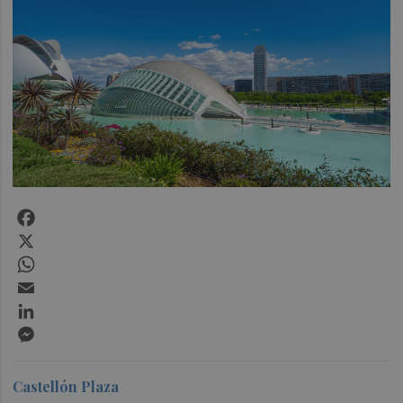
Facebook
X
WhatsApp
Email
LinkedIn
Messenger
Castellón Plaza