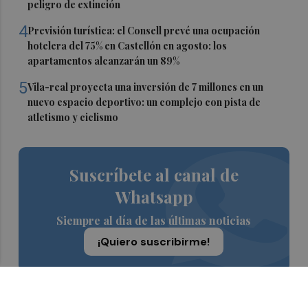
peligro de extinción
4
Previsión turística: el Consell prevé una ocupación
hotelera del 75% en Castellón en agosto: los
apartamentos alcanzarán un 89%
5
Vila-real proyecta una inversión de 7 millones en un
nuevo espacio deportivo: un complejo con pista de
atletismo y ciclismo
Suscríbete al canal de
Whatsapp
Siempre al día de las últimas noticias
¡Quiero suscribirme!