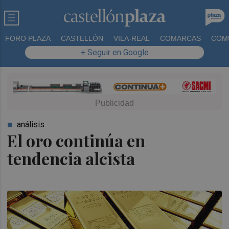
FORO PLAZA
CASTELLÓN
VILA-REAL
COMARCAS
COM
+ Seguir en Google
análisis
El oro continúa en
tendencia alcista