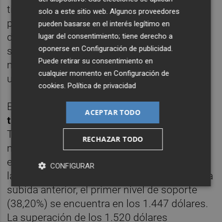
tipos, junto con un acuerdo comercial,
solo a este sitio web. Algunos proveedores
provocaría una relajación en el precio del
pueden basarse en el interés legítimo en
dólar. La debilitación del billete verde suele
lugar del consentimiento; tiene derecho a
oponerse en
Configuración de publicidad
.
ser una buena noticia para el mercado de
Puede retirar su consentimiento en
materias primas, lo que podría compensar
cualquier momento en
Configuración de
una rotación hacia activos de más riesgo.
cookies
.
Política de privacidad
En el caso del oro,
nos encontramos en
ACEPTAR TODO
tendencia alcista desde agosto de 2018
.
Tras entrar en sobrecompra, el precio del
RECHAZAR TODO
metal ha comenzado una corrección que
está vigente desde el 4 de septiembre. Si
CONFIGURAR
lanzamos retrocesos de Fibonacci de toda la
subida anterior, el primer nivel de soporte
(38,20%) se encuentra en los 1.447 dólares.
La superación de los 1.520 dólares