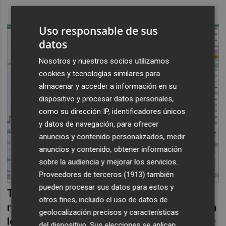
Uso responsable de sus
datos
Nosotros y nuestros socios utilizamos
cookies y tecnologías similares para
almacenar y acceder a información en su
dispositivo y procesar datos personales,
como su dirección IP, identificadores únicos
y datos de navegación, para ofrecer
anuncios y contenido personalizados, medir
anuncios y contenido, obtener información
sobre la audiencia y mejorar los servicios.
Proveedores de terceros (1913)
también
pueden procesar sus datos para estos y
Toda liquidez adicional es positiva para la
otros fines, incluido el uso de datos de
renta variable y, por tanto, lo es menos para
geolocalización precisos y características
los activos de riesgo
. Aun así, una bajada de
del dispositivo. Sus elecciones se aplican