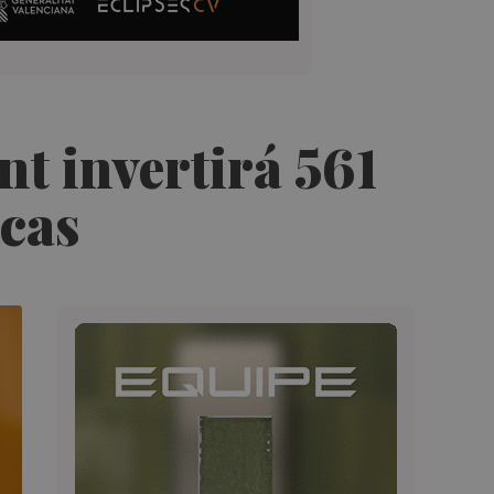
nt invertirá 561
icas