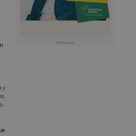
en
a y
os,
so
ue