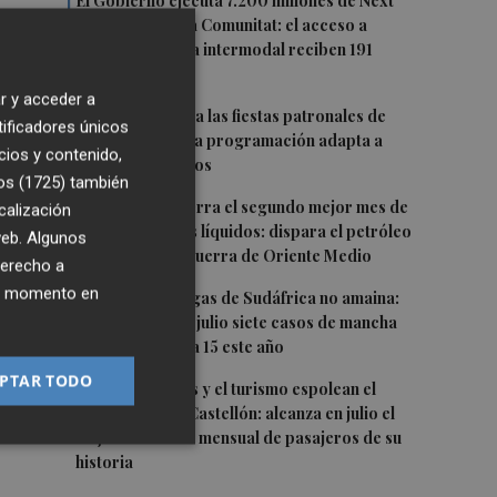
1
El Gobierno ejecuta 7.200 millones de Next
Generation en la Comunitat: el acceso a
PortCastelló y la intermodal reciben 191
millones
se
r y acceder a
2
Moncofa disfruta las fiestas patronales de
tificadores únicos
Sant Roc con una programación adapta a
cios y contenido,
todos los públicos
os (1725)
también
3
PortCastelló cierra el segundo mejor mes de
calización
julio en graneles líquidos: dispara el petróleo
 web. Algunos
en medio de la guerra de Oriente Medio
derecho a
ier momento en
4
La alerta de plagas de Sudáfrica no amaina:
la UE detecta en julio siete casos de mancha
negra, y ya suma 15 este año
as
PTAR TODO
5
Las nuevas rutas y el turismo espolean el
aeropuerto de Castellón: alcanza en julio el
mejor resultado mensual de pasajeros de su
historia