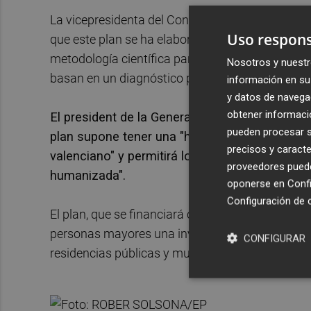
La vicepresidenta del Consell y consellera de Igu
Uso respons
que este plan se ha elaborado con transparencia
metodología científica para establecer las neces
Nosotros y nuestr
basan en un diagnóstico previo.
información en su 
y datos de navega
obtener informació
El president de la Generalitat,
Ximo Puig
, ha 
pueden procesar su
plan supone tener una "herramienta potente p
precisos y caracte
valenciano" y permitirá lograr una sociedad
proveedores pueden
humanizada".
oponerse en
Confi
Configuración de 
El plan, que se financiará con fondos de la Gener
personas mayores una inversión de 279 millones 
CONFIGURAR
residencias públicas y multiplicar por doce los r