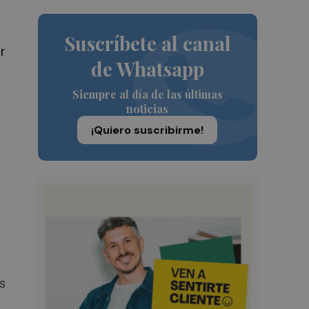
Suscríbete al canal
r
de Whatsapp
Siempre al día de las últimas
noticias
¡Quiero suscribirme!
as