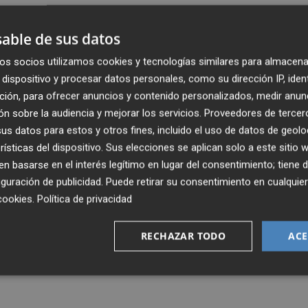
aldad y Políticas Inclusivas,
Mónica Oltra
, ha destacado
able de sus datos
, con la participación del mundo local y con una
idades de actuaciones, que no son "arbitrarias", sino que 
os socios utilizamos cookies y tecnologías similares para almacena
dispositivo y procesar datos personales, como su dirección IP, iden
ción, para ofrecer anuncios y contenido personalizados, medir anun
n sobre la audiencia y mejorar los servicios.
Proveedores de tercer
asegurado que es un "momento histórico", porque este
s datos para estos y otros fines, incluido el uso de datos de geolo
ara conseguir la consolidación del estado social
rísticas del dispositivo. Sus elecciones se aplican solo a este sitio
 "más decente, más integrada, más cohesionada y más
 basarse en el interés legítimo en lugar del consentimiento; tiene 
guración de publicidad
. Puede retirar su consentimiento en cualqu
cookies
.
Política de privacidad
alitat, europeos y municipales, prevé en el ámbito de las
de euros y 100 nuevos centros, que permitirán duplicar l
RECHAZAR TODO
ACE
ecursos diurnos.