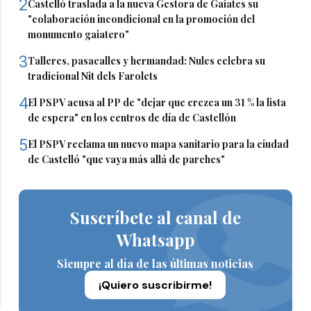
2
Castelló traslada a la nueva Gestora de Gaiates su
"colaboración incondicional en la promoción del
monumento gaiatero"
3
Talleres, pasacalles y hermandad: Nules celebra su
tradicional Nit dels Farolets
4
El PSPV acusa al PP de "dejar que crezca un 31 % la lista
de espera" en los centros de día de Castellón
5
El PSPV reclama un nuevo mapa sanitario para la ciudad
de Castelló "que vaya más allá de parches"
Suscríbete al canal de
Whatsapp
Siempre al día de las últimas noticias
¡Quiero suscribirme!