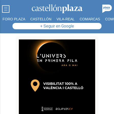
FORO PLAZA
CASTELLÓN
VILA-REAL
COMARCAS
COM
+ Seguir en Google