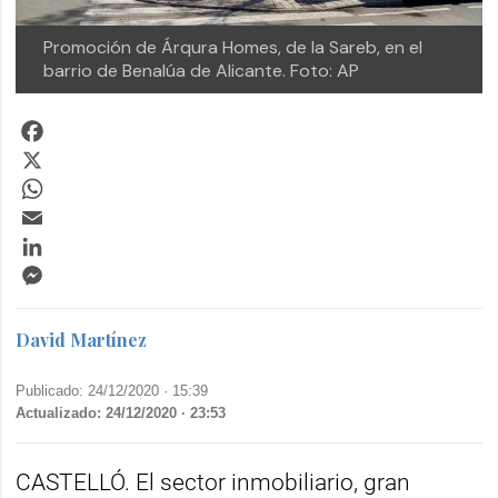
Promoción de Árqura Homes, de la Sareb, en el
barrio de Benalúa de Alicante. Foto: AP
Facebook
X
WhatsApp
Email
LinkedIn
Messenger
David Martínez
Publicado: 24/12/2020 ·
15:39
Actualizado: 24/12/2020 · 23:53
CASTELLÓ. El sector inmobiliario, gran