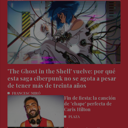
'The Ghost in the Shell' vuelve: por qué
esta saga ciberpunk no se agota a pesar
de tener más de treinta años
FRANCESC MIRÓ
Fin de fiesta: la canción
de 'chape' perfecta de
Caris Hilton
PLAZA