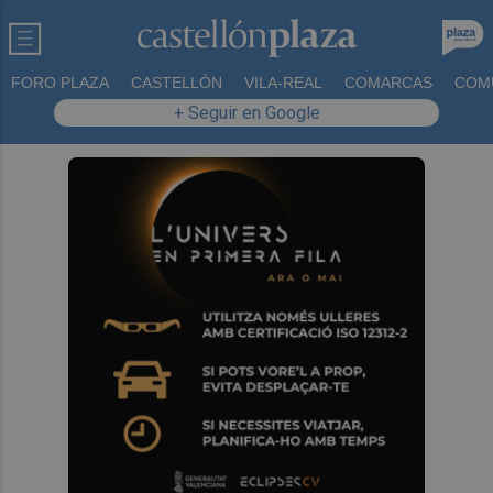
FORO PLAZA
CASTELLÓN
VILA-REAL
COMARCAS
COM
+ Seguir en Google