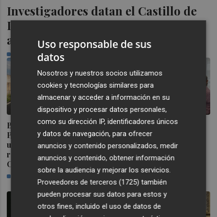
Investigadores datan el Castillo de
La Villa de El Toro en el siglo XIII y
acreditan su origen cristiano
Uso responsable de sus
datos
PLAZA
Nosotros y nuestros socios utilizamos
cookies y tecnologías similares para
almacenar y acceder a información en su
dispositivo y procesar datos personales,
como su dirección IP, identificadores únicos
Burriana decidirá en el
Vila-real inicia los
y datos de navegación, para ofrecer
Pleno si destina cerca de
trabajos para elaborar su
un millón a la
primer Plan Municipal de
anuncios y contenido personalizados, medir
remodelación integral del
Igualdad de
anuncios y contenido, obtener información
Camí Fondo
Oportunidades
sobre la audiencia y mejorar los servicios.
PLAZA
PLAZA
Proveedores de terceros (1725)
también
pueden procesar sus datos para estos y
otros fines, incluido el uso de datos de