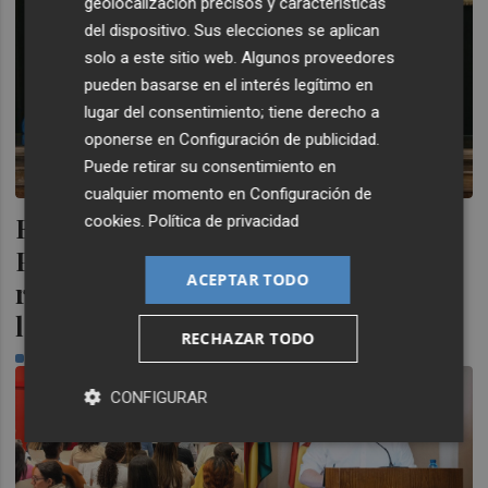
geolocalización precisos y características
del dispositivo. Sus elecciones se aplican
solo a este sitio web. Algunos proveedores
pueden basarse en el interés legítimo en
lugar del consentimiento; tiene derecho a
oponerse en
Configuración de publicidad
.
Puede retirar su consentimiento en
cualquier momento en
Configuración de
El Ayuntamiento impulsa los
cookies
.
Política de privacidad
Premios Castellón Emprende 2026:
ACEPTAR TODO
reconocerán el talento empresarial
local
RECHAZAR TODO
PLAZA
CONFIGURAR