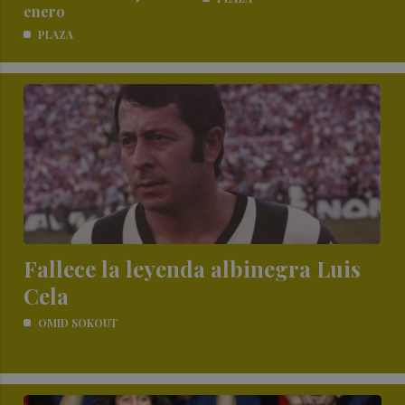
enero
PLAZA
Fallece la leyenda albinegra Luis
Cela
OMID SOKOUT