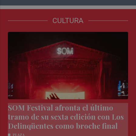
CULTURA
SOM Festival afronta el último
tramo de su sexta edición con Los
Delinqüentes como broche final
PLAZA