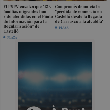
El PSPV ensalza que "133
Compromís denuncia la
familias migrantes han
"pérdida de comercio en
sido atendidas en el Punto
Castelló desde la llegada
de Información para la
de Carrasco a la alcaldía"
Regularización" de
PLAZA
Castelló
PLAZA