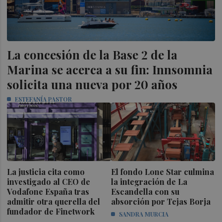
La concesión de la Base 2 de la
Marina se acerca a su fin: Innsomnia
solicita una nueva por 20 años
ESTEFANÍA PASTOR
La justicia cita como
El fondo Lone Star culmina
investigado al CEO de
la integración de La
Vodafone España tras
Escandella con su
admitir otra querella del
absorción por Tejas Borja
fundador de Finetwork
SANDRA MURCIA