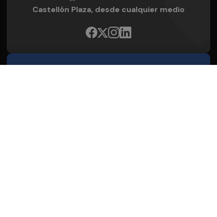
Castellón Plaza, desde cualquier medio
Quienes Somos
Conoce al grupo editorial
Conócenos
Publicidad
Contacto