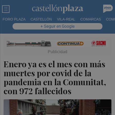
FORO PLAZA
CASTELLÓN
VILA-REAL
COMARCAS
COM
+ Seguir en Google
Enero ya es el mes con más
muertes por covid de la
pandemia en la Comunitat,
con 972 fallecidos