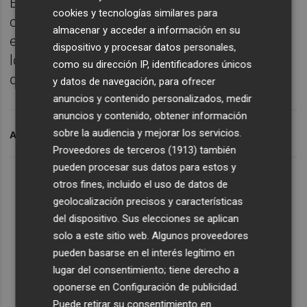
Enero es ya también el mes con más
cookies y tecnologías similares para
contagios de toda la pandemia, con 87.966
almacenar y acceder a información en su
en veintiún días, más que la suma de todos
dispositivo y procesar datos personales,
los que se notificaron en noviembre y
como su dirección IP, identificadores únicos
diciembre.
y datos de navegación, para ofrecer
anuncios y contenido personalizados, medir
anuncios y contenido, obtener información
sobre la audiencia y mejorar los servicios.
ARCHIVADO EN
CORONAVIRUS
Proveedores de terceros (1913)
también
pueden procesar sus datos para estos y
otros fines, incluido el uso de datos de
geolocalización precisos y características
del dispositivo. Sus elecciones se aplican
solo a este sitio web. Algunos proveedores
pueden basarse en el interés legítimo en
lugar del consentimiento; tiene derecho a
oponerse en
Configuración de publicidad
.
Puede retirar su consentimiento en