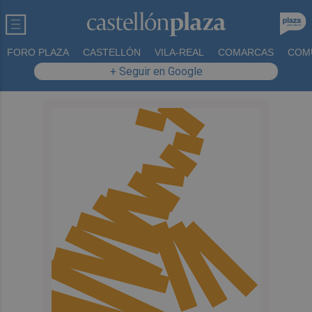
FORO PLAZA
CASTELLÓN
VILA-REAL
COMARCAS
COM
+ Seguir en Google