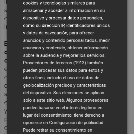
inflación, lo que provocó que las bolsas
cookies y tecnologías similares para
americanas se dirigiesen a la parte baja del
almacenar y acceder a información en su
canal alcista de largo plazo (línea verde en la
dispositivo y procesar datos personales,
como su dirección IP, identificadores únicos
imagen superior).
y datos de navegación, para ofrecer
anuncios y contenido personalizados, medir
El segundo punto no es más que una caída
anuncios y contenido, obtener información
de los precios de las cotizaciones tal y
sobre la audiencia y mejorar los servicios.
como sucedió en el año 1929
. Es un
Proveedores de terceros (1913)
también
escenario más probable actualmente que el
pueden procesar sus datos para estos y
descrito en el punto 1, pero hay que tener en
otros fines, incluido el uso de datos de
cuenta que, a diferencia de entonces, en la
geolocalización precisos y características
del dispositivo. Sus elecciones se aplican
actualidad los bancos centrales y los
solo a este sitio web. Algunos proveedores
estados suelen intervenir con mayor rapidez
pueden basarse en el interés legítimo en
y contundencia para frenar las caídas y los
lugar del consentimiento; tiene derecho a
problemas económicos. En el año 1929 los
oponerse en
Configuración de publicidad
.
conocimientos sobre el funcionamiento de
Puede retirar su consentimiento en