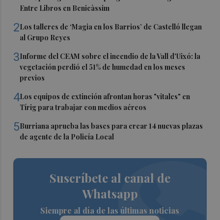
Entre Libros en Benicàssim
2
Los talleres de ‘Magia en los Barrios’ de Castelló llegan
al Grupo Reyes
3
Informe del CEAM sobre el incendio de la Vall d'Uixó: la
vegetación perdió el 51% de humedad en los meses
previos
4
Los equipos de extinción afrontan horas "vitales" en
Tírig para trabajar con medios aéreos
5
Burriana aprueba las bases para crear 14 nuevas plazas
de agente de la Policía Local
Suscríbete al canal de
Whatsapp
Siempre al día de las últimas noticias