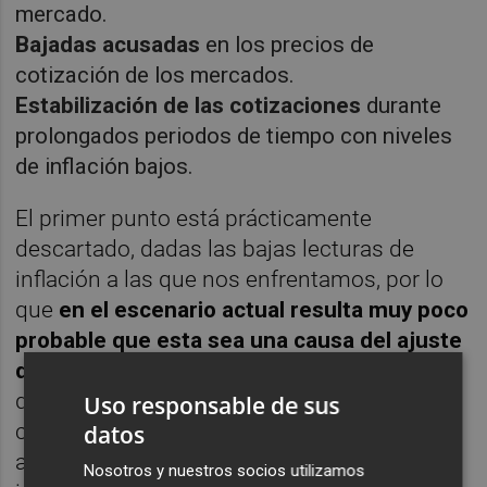
mercado.
Bajadas acusadas
en los precios de
cotización de los mercados.
Estabilización de las cotizaciones
durante
prolongados periodos de tiempo con niveles
de inflación bajos.
El primer punto está prácticamente
descartado, dadas las bajas lecturas de
inflación a las que nos enfrentamos, por lo
que
en el escenario actual resulta muy poco
probable que esta sea una causa del ajuste
del indicador.
Un ajuste de este tipo es el
que se dio por ejemplo en los años 70,
Uso responsable de sus
cuando el mercado permaneció en un
datos
amplio rango lateral con una elevadísima
Nosotros y nuestros socios utilizamos