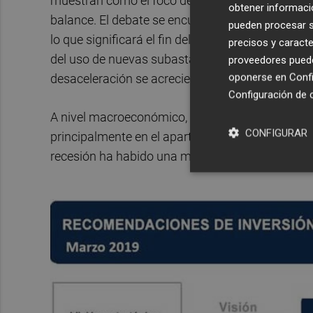
muestran como el foco de atención que antes est
obtener informació
balance. El debate se encuentra en qué moment
pueden procesar su
lo que significará el fin del proceso de normaliz
precisos y caracte
del uso de nuevas subastas de liquidez, para com
proveedores pueden
oponerse en
Confi
desaceleración se acreciente.
Configuración de 
A nivel macroeconómico,
los indicadores ad
CONFIGURAR
principalmente en el apartado de servicios tan
recesión ha habido una mejora notable de los dif