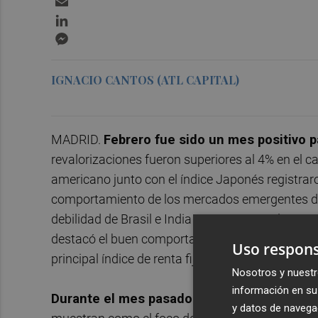
LinkedIn
Messenger
IGNACIO CANTOS (ATL CAPITAL)
MADRID.
Febrero fue sido un mes positivo pa
revalorizaciones fueron superiores al 4% en el ca
americano junto con el índice Japonés registraro
comportamiento de los mercados emergentes del m
debilidad de Brasil e India entre otros. En los
destacó el buen comportamiento de la renta fija
Uso respons
principal índice de renta fija emergente en divisa
Nosotros y nuestr
información en su 
Durante el mes pasado conocimos tanto las
y datos de navega