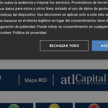
aba en la subida de tipos, ahora se centra en el tamaño 
n sobre la audiencia y mejorar los servicios.
Proveedores de tercer
o del año anuncian que ya no seguirán reduciendo balanc
s datos para estos y otros fines, incluido el uso de datos de geolo
ación. Por su parte, las actas del BCE confirmaronn el análi
rísticas del dispositivo. Sus elecciones se aplican solo a este sitio
pensar la debilidad de los últimos datos y evitar que la
 basarse en el interés legítimo en lugar del consentimiento; tiene 
guración de publicidad
. Puede retirar su consentimiento en cualqu
cookies
.
Política de privacidad
elantados se mantienen mostrando expansión
,
RECHAZAR TODO
ACE
to en EE UU como en Europa y en nuestros indicadores de
erenciales de crédito.