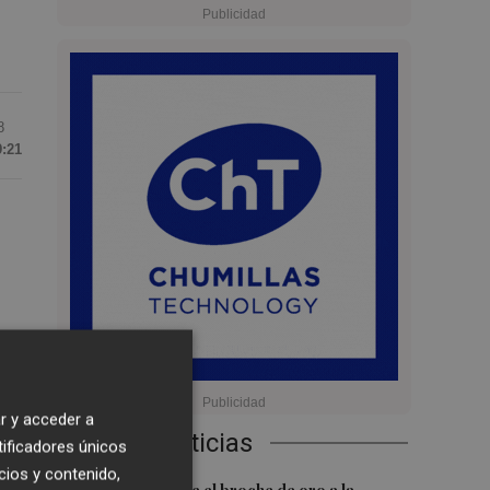
8
9:21
 el
r y acceder a
Últimas Noticias
tificadores únicos
cios y contenido,