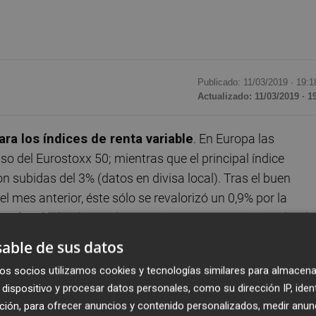
Publicado: 11/03/2019 ·
19:1
Actualizado: 11/03/2019 · 1
ra los índices de renta variable
. En Europa las
so del Eurostoxx 50; mientras que el principal índice
n subidas del 3% (datos en divisa local). Tras el buen
es anterior, éste sólo se revalorizó un 0,9% por la
 mercados de deuda, también tuvimos un mes positivo donde
 convertible y
High Yield
(en divisa cubierta); mientras que
able de sus datos
 cubierta logró revalorizarse un 0,8%.
os socios utilizamos cookies y tecnologías similares para almacena
dispositivo y procesar datos personales, como su dirección IP, iden
 actas de la Fed como del BCE
. Por parte de la Fed,
ción, para ofrecer anuncios y contenido personalizados, medir anun