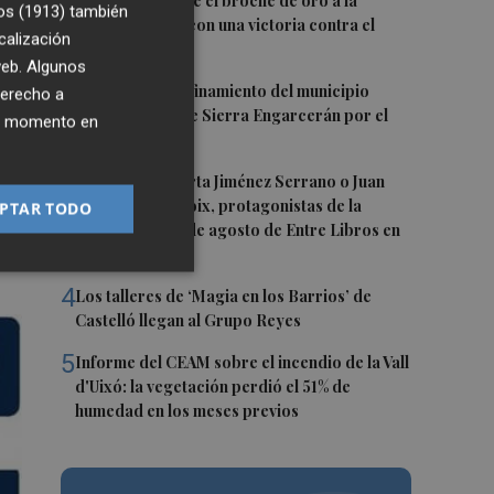
1
del
El Villarreal pone el broche de oro a la
os (1913)
también
pretemporada con una victoria contra el
e,
calización
Galatasaray
sis
 web. Algunos
2
Levantan el confinamiento del municipio
derecho a
castellonense de Sierra Engarcerán por el
ier momento en
incendio
3
Juan Tallón, Marta Jiménez Serrano o Juan
Evaristo Valls Boix, protagonistas de la
PTAR TODO
programación de agosto de Entre Libros en
Benicàssim
4
Los talleres de ‘Magia en los Barrios’ de
Castelló llegan al Grupo Reyes
5
Informe del CEAM sobre el incendio de la Vall
d'Uixó: la vegetación perdió el 51% de
humedad en los meses previos