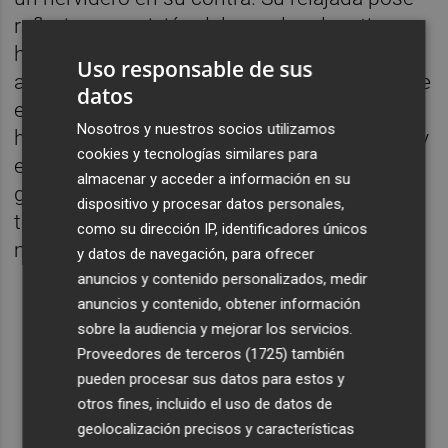
reflexiva y su visión del mundo educativo
han sido suficientes argumentos para
Uso responsable de sus
alimentar a las huestes tuiteras y convertirse
datos
en tendencia durante un buen puñado de
Nosotros y nuestros socios utilizamos
horas. Hasta el propio
Dios (@Diostuitero)
y
cookies y tecnologías similares para
el prolífico
Toni Cantó
- que le ha cogido el
almacenar y acceder a información en su
gusto a esto de los tortazos por las redes-
dispositivo y procesar datos personales,
tomaron parte en el escarnio virtual al
como su dirección IP, identificadores únicos
ministro.
y datos de navegación, para ofrecer
anuncios y contenido personalizados, medir
anuncios y contenido, obtener información
sobre la audiencia y mejorar los servicios.
Proveedores de terceros (1725)
también
pueden procesar sus datos para estos y
otros fines, incluido el uso de datos de
geolocalización precisos y características