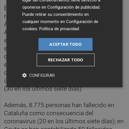
oponerse en
Configuración de publicidad
.
En cuanto a las muertes, Sanidad ha
Puede retirar su consentimiento en
registrado ya 5.187 fallecimientos en
cualquier momento en
Configuración de
Andalucía (49 en la última semana); en
cookies
.
Política de privacidad
Aragón 2.659 (42 en los últimos siete días);
en Asturias 1.366 (27 en la última semana);
ACEPTAR TODO
en Baleares 480 (siete en los últimos siete
días); en Canarias 439 (23 en una semana);
RECHAZAR TODO
en Cantabria 401 (14 en los últimos siete
días); en Castilla-La Mancha 4.108 (22 en la
CONFIGURAR
última semana); y en Castilla y León 5.107
(30 en los últimos siete días).
Además, 8.775 personas han fallecido en
Cataluña como consecuencia del
coronavirus (20 en los últimos siete días); en