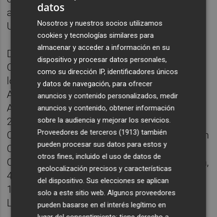
datos
actualmente en el 11,38 por ciento y en las
Nosotros y nuestros socios utilizamos
UCI en el 23,13 por ciento.
cookies y tecnologías similares para
almacenar y acceder a información en su
De las 10.877 personas diagnosticas de
dispositivo y procesar datos personales,
Covid-19 en el último día, 3.577 se han
como su dirección IP, identificadores únicos
localizado en Madrid y 3.029 en Cataluña.
y datos de navegación, para ofrecer
Asimismo, 360 han sido diagnosticados en
anuncios y contenido personalizados, medir
Andalucía, 314 en Aragón, 135 en Asturias,
anuncios y contenido, obtener información
sobre la audiencia y mejorar los servicios.
249 en Baleares, 197 en Canarias, 123 en
Proveedores de terceros (1913)
también
Cantabria, 105 en Castilla-La Mancha, 767 en
pueden procesar sus datos para estos y
Castilla y León, 29 en Ceuta, 123 en
otros fines, incluido el uso de datos de
Comunidad Valenciana, 654 en Extremadura,
geolocalización precisos y características
437 en Galicia, 35 en Melilla, 160 en Murcia,
del dispositivo. Sus elecciones se aplican
147 en Navarra, 361 en País Vasco y 75 en
solo a este sitio web. Algunos proveedores
La Rioja.
pueden basarse en el interés legítimo en
lugar del consentimiento; tiene derecho a