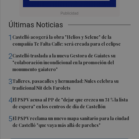
Últimas Noticias
1
Castelló acogerá la obra "Helios y Selene" de la
compañía Te Falta Calle: será creada para el eclipse
2
Castelló traslada a la nueva Gestora de Gaiates su
"colaboración incondicional en la promoción del
monumento gaiatero"
3
Talleres, pasacalles y hermandad: Nules celebra su
tradicional Nit dels Farolets
4
El PSPV acusa al PP de "dejar que crezca un 31 % la lista
de espera" en los centros de día de Castellón
5
El PSPV reclama un nuevo mapa sanitario para la ciudad
de Castelló "que vaya más allá de parches"