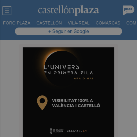
FORO PLAZA
CASTELLÓN
VILA-REAL
COMARCAS
COM
+ Seguir en Google