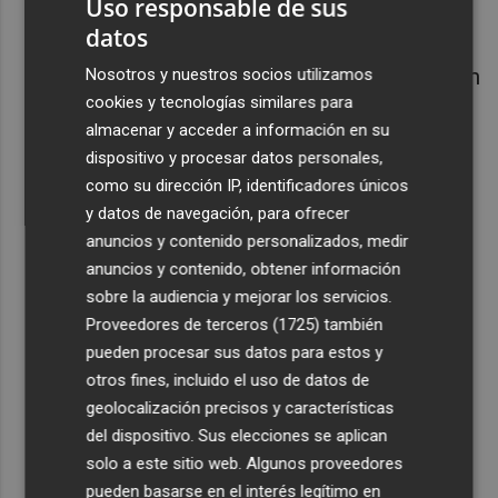
Uso responsable de sus
las campañas frente a un 35% en años
datos
anteriores. Los 24.1bn de dólares
invertidos en campañas relacionadas con
Nosotros y nuestros socios utilizamos
cookies y tecnologías similares para
fusiones y adquisiciones en 2019
almacenar y acceder a información en su
representan un 60% del capital total
dispositivo y procesar datos personales,
invertido. Solo en el sector tecnológico
como su dirección IP, identificadores únicos
se utilizaron 7.0 mil millones de dólares
y datos de navegación, para ofrecer
en campañas relacionadas con fusiones
anuncios y contenido personalizados, medir
y adquisiciones
anuncios y contenido, obtener información
Se registra un grupo más amplio de
sobre la audiencia y mejorar los servicios.
fondos activistas
. El número de
Proveedores de terceros (1725)
también
pueden procesar sus datos para estos y
inversores bate su récord con 147
otros fines, incluido el uso de datos de
activistas, incluyendo 43 'primerizos' sin
geolocalización precisos y características
antecedentes en activismo accionarial.
del dispositivo. Sus elecciones se aplican
Eran 187 las empresas seleccionadas
solo a este sitio web. Algunos proveedores
por activistas en 2019
, un 17% menos
pueden basarse en el interés legítimo en