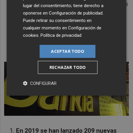
que en 2018 pero en línea con los niveles
lugar del consentimiento; tiene derecho a
de la media multianual. El capital
oponerse en
Configuración de publicidad
.
invertido por los fondos activistas (42
Puede retirar su consentimiento en
mil millones de dólares) refleja una caída
cualquier momento en
Configuración de
cookies
.
Política de privacidad
similar en relación con el nivel de 60 mil
millones de dólares de 2017/2018.
ACEPTAR TODO
RECHAZAR TODO
CONFIGURAR
En 2019 se han lanzado 209 nuevas