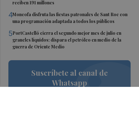
reciben 191 millones
4
Moncofa disfruta las fiestas patronales de Sant Roc con
una programación adaptada a todos los públicos
5
PortCastelló cierra el segundo mejor mes de julio en
graneles líquidos: dispara el petróleo en medio de la
guerra de Oriente Medio
Suscríbete al canal de
Whatsapp
Siempre al día de las últimas noticias
¡Quiero suscribirme!