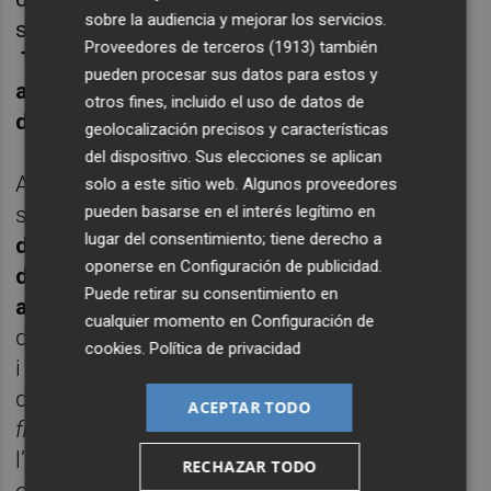
sobre la audiencia y mejorar los servicios.
solitud per conservar-la sense arrugues?
Proveedores de terceros (1913)
también
Tanta esporgada no fa por? Què fa més
pueden procesar sus datos para estos y
angoixa l’estrès de l’embolic o l’estrès del
otros fines, incluido el uso de datos de
desendreçament?
geolocalización precisos y características
del dispositivo. Sus elecciones se aplican
A mesura que passa el temps recopilem
solo a este sitio web. Algunos proveedores
sense cura ni mirament.
Amb els anys
pueden basarse en el interés legítimo en
lugar del consentimiento; tiene derecho a
descobrim grans antigalles posicionades,
oponerse en
Configuración de publicidad
.
des de fa dècades, al magatzem domèstic,
Puede retirar su consentimiento en
al mercat dels encants privat.
Llibres
cualquier momento en
Configuración de
d’infantesa, llibres dels clàssics, d’aventures
cookies
.
Política de privacidad
i
desventures. Llibretes amb anotacions
destroyers i sentimentals. Un cabàs de
ACEPTAR TODO
floppys, diskettes, cassettes,
els
Walkmans
,
l’agenda Sony, l’iPod, un grapat de poemes...
RECHAZAR TODO
objectes que fiquen el nas en la memòria i