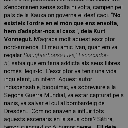
s’encomanen sense solta ni volta, campen pel
país de la Xauxa on governa el desficaci.
“No
existeix l'ordre en el món que ens envolta,
hem d'adaptar-nos al caos”, deia Kurt
Vonnegut.
M’agrada molt aquest escriptor
nord-americà. El meu amic Ivan, quan em va
regalar
Slaughterhouse Five
,
“ Escorxador-
5”,
sabia que em faria addicta als seus llibres
només llegir-lo. L’escriptor va tenir una vida
inquietant, un infern. Aquest autor
indispensable, bioquímic, va sobreviure a la
Segona Guerra Mundial, va estar capturat pels
nazis, va salvar el cul al bombardeig de
Dresden... Com no anaven a influir tots
aquests escenaris en la seua obra? Sàtira,
terror, ciència-ficció, humor negre...
Ell deia