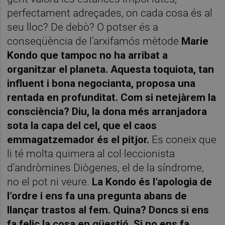
perfectament adreçades, on cada cosa és al
seu lloc? De debò? O potser és a
conseqüència de l’arxifamós mètode
Marie
Kondo que tampoc no ha arribat a
organitzar el planeta. Aquesta toquiota, tan
influent i bona negocianta, proposa una
rentada en profunditat. Com si netejàrem la
consciència? Diu, la dona més arranjadora
sota la capa del cel, que el caos
emmagatzemador és el pitjor.
Es coneix que
li té molta quimera al col·leccionista
d’andròmines Diògenes, el de la síndrome,
no el pot ni veure.
La Kondo és l’apologia de
l’ordre i ens fa una pregunta abans de
llançar trastos al fem. Quina? Doncs si ens
fa feliç la cosa en qüestió. Si no ens fa