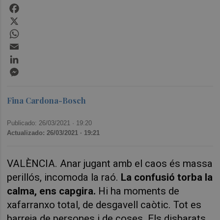
Facebook
X
WhatsApp
Email
LinkedIn
Messenger
Fina Cardona-Bosch
Publicado: 26/03/2021 ·
19:20
Actualizado: 26/03/2021 · 19:21
VALÈNCIA. Anar jugant amb el caos és massa
perillós, incomoda la raó.
La confusió torba la
calma, ens capgira.
Hi ha moments de
xafarranxo total, de desgavell caòtic. Tot es
barreja de persones i de coses. Els disbarats