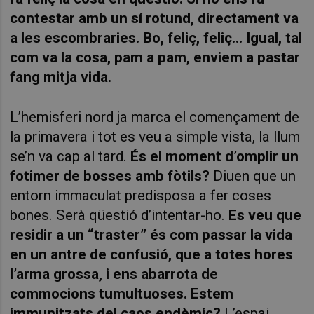
contestar amb un sí rotund, directament va
a les escombraries. Bo, feliç, feliç... Igual, tal
com va la cosa, pam a pam, enviem a pastar
fang mitja vida.
L’hemisferi nord ja marca el començament de
la primavera i tot es veu a simple vista, la llum
se’n va cap al tard.
És el moment d’omplir un
fotimer de bosses amb fòtils?
Diuen que un
entorn immaculat predisposa a fer coses
bones. Serà qüestió d’intentar-ho.
Es veu que
residir a un “traster” és com passar la vida
en un antre de confusió, que a totes hores
l’arma grossa, i ens abarrota de
commocions tumultuoses.
Estem
immunitzats del caos endèmic?
L’espai