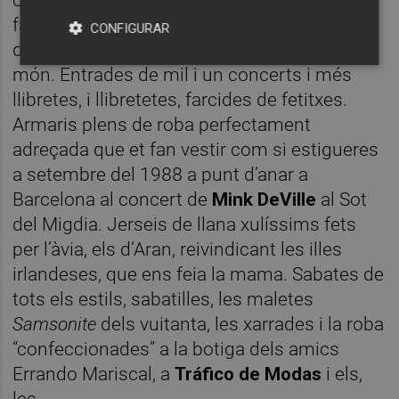
fan sonar moments. Targetes postals
CONFIGURAR
d’amics que ens estimen quan surten al
món. Entrades de mil i un concerts i més
llibretes, i llibretetes, farcides de fetitxes.
Armaris plens de roba perfectament
adreçada que et fan vestir com si estigueres
a setembre del 1988 a punt d’anar a
Barcelona al concert de
Mink DeVille
al Sot
del Migdia. Jerseis de llana xulíssims fets
per l’àvia, els d’Aran, reivindicant les illes
irlandeses, que ens feia la mama. Sabates de
tots els estils, sabatilles, les maletes
Samsonite
dels vuitanta, les xarrades i la roba
“confeccionades” a la botiga dels amics
Errando Mariscal, a
Tráfico de Modas
i els,
les...