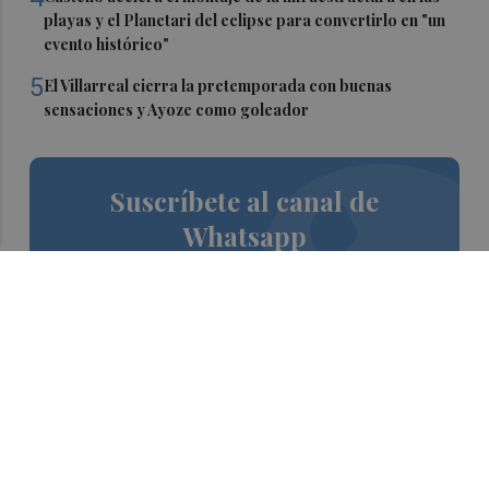
playas y el Planetari del eclipse para convertirlo en "un
evento histórico"
5
El Villarreal cierra la pretemporada con buenas
sensaciones y Ayoze como goleador
Suscríbete al canal de
Whatsapp
Siempre al día de las últimas noticias
¡Quiero suscribirme!