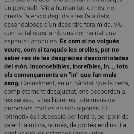
un porc solt. Mitja humanitat, o més, no
presta l’atenció deguda a les fatalitats
escandaloses d’un desordre fora mida. Viu
com si tal cosa, amb una normalitat que
espanta i acoquina.
És com si no volgués
veure, com si tanqués les orelles, per no
saber res de les desgràcies descontrolades
del món. Inconcebibles, increïbles, in..., tots
els començaments en “in” que fan mala
sang.
Casualment, en un hàbitat que fa pena,
completament desajustat, ens desborden a
les xarxes, i a les llibreries, tota mena de
propostes, moltes en són nipones. El
leitmotiv és l’obsessió per l’ordre, per polir de
valent la rutina, només, de portes endins. La
gent valora les estances impol·lutes,