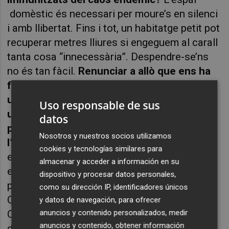
domèstic és necessari per moure’s en silenci
i amb llibertat. Fins i tot, un habitatge petit pot
recuperar metres lliures si engeguem al carall
tanta cosa “innecessària”. Despendre-se’ns
no és tan fàcil.
Renunciar a allò que ens ha
fet companyia
al llarg dels temps suposa
un esforç, és una empresa difícil si no ets
Uso responsable de sus
un glaç. El vincle sentimental és massa
datos
poderós. Guardar compulsivament atrotina
Nosotros y nuestros socios utilizamos
l’esperit i la memòria.
Posats a intentar cert
cookies y tecnologías similares para
equilibri, amb habilitat i destresa, com
almacenar y acceder a información en su
endrecem les idees? Com n’establim la
dispositivo y procesar datos personales,
prioritat? A quin calaix posem els neguits?
como su dirección IP, identificadores únicos
Centrifugats o els donem un cop de planxa?
y datos de navegación, para ofrecer
On deixem la imaginació? En quin ordre
anuncios y contenido personalizados, medir
anuncios y contenido, obtener información
disposem la injustícia? Com dobleguem la