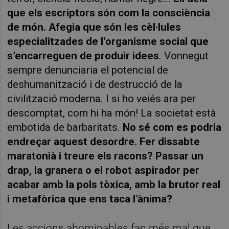
que els escriptors són com la consciència
de món. Afegia que són les cèl·lules
especialitzades de l’organisme social que
s’encarreguen de produir idees
. Vonnegut
sempre denunciaria el potencial de
deshumanització i de destrucció de la
civilització moderna. I si ho veiés ara per
descomptat, com hi ha món! La societat està
embotida de barbaritats.
No sé com es podria
endreçar aquest desordre. Fer dissabte
maratonià i treure els racons? Passar un
drap, la granera o el robot aspirador per
acabar amb la pols tòxica, amb la brutor real
i metafòrica que ens taca l’ànima?
Les accions abominables fan més mal que