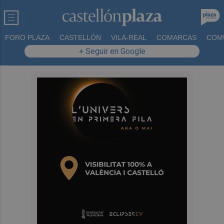
FORO PLAZA
CASTELLÓN
VILA-REAL
COMARCAS
COM
+ Seguir en Google