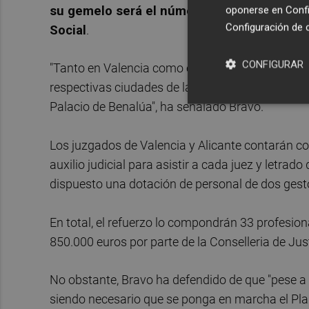
su gemelo será el número 4
. En el caso de C
oponerse en
Confi
Configuración de 
Social
.
CONFIGURAR
"Tanto en Valencia como en Castellón hemos podi
respectivas ciudades de la Justicia, mientras que
Palacio de Benalúa", ha señalado Bravo.
Los juzgados de Valencia y Alicante contarán con
auxilio judicial para asistir a cada juez y letrad
dispuesto una dotación de personal de dos gestor
En total, el refuerzo lo compondrán 33 profesion
850.000 euros por parte de la Conselleria de Jus
No obstante, Bravo ha defendido de que "pese a e
siendo necesario que se ponga en marcha el Plan