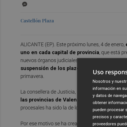
Messenger
Castellón Plaza
ALICANTE (EP). Este próximo lunes, 4 de enero,
uno en cada capital de provincia
, que está p
nuevos órganos judiciales se ponen en marcha
suspensión de los plazos procesales caus
Uso respons
primavera.
Nosotros y nuestr
información en su 
La consellera de Justicia, Interior y Administrac
y datos de navega
las provincias de Valencia y Alicante la ju
obtener informació
procesales ha sido la de lo
Mercantil,
mientras
pueden procesar su
precisos y caracte
Por ese motivo se ha creado el juzgado de lo
Me
proveedores pueden