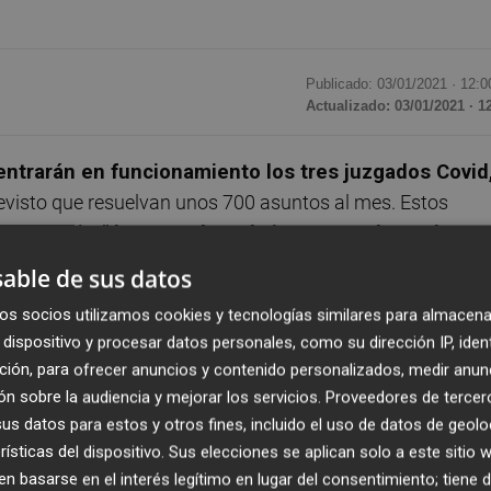
Publicado: 03/01/2021 ·
12:0
Actualizado: 03/01/2021 · 1
entrarán en funcionamiento los tres juzgados Covid
revisto que resuelvan unos 700 asuntos al mes. Estos
para "aliviar" la carga de trabajo provocada por la
ada
por la declaración del estado de alarma la pasada
able de sus datos
os socios utilizamos cookies y tecnologías similares para almacena
dispositivo y procesar datos personales, como su dirección IP, iden
ión Pública,
Gabriela Bravo
, ha indicado al respecto que
e
ción, para ofrecer anuncios y contenido personalizados, medir anun
risdicción más afectada por la suspensión
de los plazo
n sobre la audiencia y mejorar los servicios.
Proveedores de tercer
 que en
Castellón ha sido la de lo Social
.
s datos para estos y otros fines, incluido el uso de datos de geolo
rísticas del dispositivo. Sus elecciones se aplican solo a este sitio
rcantil número 5 en Valencia
mientras que en
Alicant
 basarse en el interés legítimo en lugar del consentimiento; tiene 