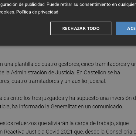
astellón,
el nuevo órgano judicial es el número 5 de l
guración de publicidad
. Puede retirar su consentimiento en cualqu
cookies
.
Política de privacidad
RECHAZAR TODO
ACE
do ubicar estos juzgados en espacios en el interior de s
 en Alicante se ha recurrido al alquiler de un local cercano
 una plantilla de cuatro gestores, cinco tramitadores y u
o de la Administración de Justicia. En Castellón se ha
es, cuatro tramitadores y un auxilio judicial.
ales entre los tres juzgados y ha supuesto una inversión 
ticia, ha informado la Generalitat en un comunicado.
stos refuerzos que aliviarán la carga de trabajo, sigue
 Reactiva Justicia Covid 2021 que, desde la Conselleria 