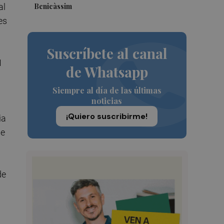
Benicàssim
al
es
Suscríbete al canal
1
de Whatsapp
Siempre al día de las últimas
noticias
¡Quiero suscribirme!
ia
ue
de