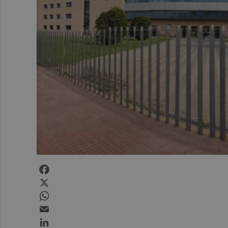
Facebook
X
WhatsApp
Email
LinkedIn