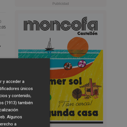
0
2:05
,
r y acceder a
tificadores únicos
n
cios y contenido,
s
os (1913)
también
calización
 web. Algunos
e
derecho a