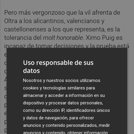
Pero más vergonzoso que la vil afrenta de
Oltra a los alicantinos, valencianos y
castellonenses a los que representa, es la
tolerancia del
molt honorable
. Ximo Puig es
incapaz de tomar decisiones y la prueba está
en que mantiene en su puesto a la
Uso responsable de sus
consellera de sanidad
Ana Barceló
,
datos
condenada por un juzgado de lo social de
Alicante por poner en riesgo la salud de los
Nosotros y nuestros socios utilizamos
sanitarios. Una responsable política que en
cookies y tecnologías similares para
cualquier país occidental estaría procesada
almacenar y acceder a información en su
dispositivo y procesar datos personales,
penalmente por la falta de dotación de
como su dirección IP, identificadores únicos
equipos de protección individual a los
y datos de navegación, para ofrecer
profesionales que han mirado a los ojos a la
anuncios y contenido personalizados, medir
peor crisis sanitaria a la que nos hemos
anuncios y contenido, obtener información