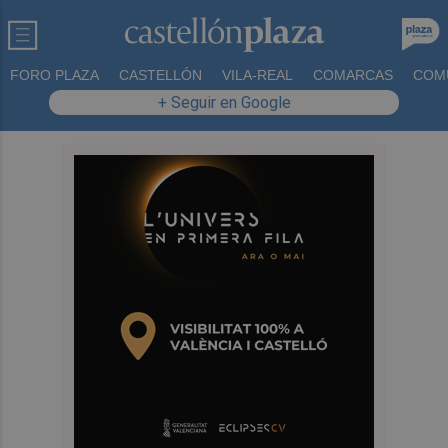
FORO PLAZA
CASTELLÓN
VILA-REAL
COMARCAS
COM
+ Seguir en Google