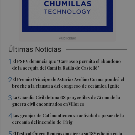
Últimas Noticias
1
El PSPV denuncia que "Carrasco permita el abandono
de la acequia del Camí la Ratlla de Castelló"
2
El Premio Príncipe de Asturias Avelino Corma pondrá el
broche a la clausura del congreso de cerámica Ignite
3
La Guardia Civil detona 68 proyectiles de 75 mm de la
guerra civil encontrados en Villores
4
Las granjas de Catí mantienen su actividad a pesar de la
cercanía del incendio de Tírig
5
El festival Ópera Benicàssim cierra su 18ª edición en la