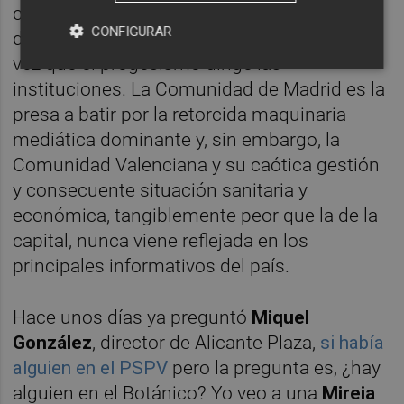
clientelar -en forma de decenas de millones
CONFIGURAR
de euros públicos- que se promociona cada
vez que el progesismo dirige las
instituciones. La Comunidad de Madrid es la
presa a batir por la retorcida maquinaria
mediática dominante y, sin embargo, la
Comunidad Valenciana y su caótica gestión
y consecuente situación sanitaria y
económica, tangiblemente peor que la de la
capital, nunca viene reflejada en los
principales informativos del país.
Hace unos días ya preguntó
Miquel
González
, director de Alicante Plaza,
si había
alguien en el PSPV
pero la pregunta es, ¿hay
alguien en el Botánico? Yo veo a una
Mireia