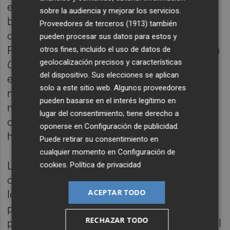
enfrentado en un siglo.. Por su bien y por el
sobre la audiencia y mejorar los servicios.
bien de todos, Barceló nunca debió ocupar
Proveedores de terceros (1913)
también
cargo público alguno. Pero ahí la tenemos.
pueden procesar sus datos para estos y
Porque Ximo Puig es el
Pedro Sánchez
de la
otros fines, incluido el uso de datos de
geolocalización precisos y características
Comunitat
y tiene la misma habilidad para
del dispositivo. Sus elecciones se aplican
esconder la cabeza en un agujero que él
solo a este sitio web. Algunos proveedores
mismo ha cavado. Y Oltra, al parecer, es
pueden basarse en el interés legítimo en
nuestro
Pablo Iglesias
. Y si los piolets
lugar del consentimiento; tiene derecho a
cotizaran en bolsa estarían en máximos
oponerse en
Configuración de publicidad
.
históricos.
Puede retirar su consentimiento en
cualquier momento en
Configuración de
La izquierda valenciana vive en una burbuja
cookies
.
Política de privacidad
opaca cuya integridad está garantizada por
ACEPTAR TODO
los medios de comunicación públicos -À
punt y RTVE- y todos aquellos medios
RECHAZAR TODO
privados que han recibido su parte del pastel