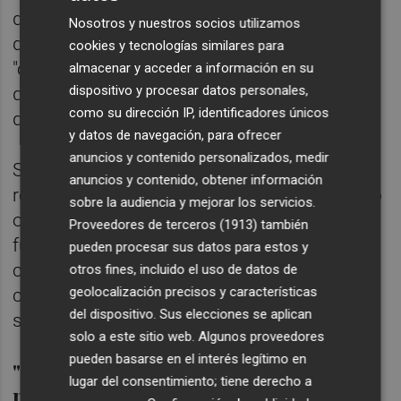
dejado en muchas familias "la angustia del
Nosotros y nuestros socios utilizamos
desempleo o la precaridad", de no poder
cookies y tecnologías similares para
"cubrir las necesidades básicas" o de tener
almacenar y acceder a información en su
dispositivo y procesar datos personales,
que abandonar negocios tras toda una vida
como su dirección IP, identificadores únicos
de dedicación.
y datos de navegación, para ofrecer
anuncios y contenido personalizados, medir
Sin embargo, ha proclamado que la
anuncios y contenido, obtener información
respuesta "no puede venir de más desánimo
sobre la audiencia y mejorar los servicios.
o más desconfianza", sino de "afrontar el
Proveedores de terceros (1913)
también
futuro con determinación y seguridad", con
pueden procesar sus datos para estos y
confianza en el país, en el modelo de
otros fines, incluido el uso de datos de
geolocalización precisos y características
convivencia, "con esfuerzo, unión y
del dispositivo. Sus elecciones se aplican
solidaridad".
solo a este sitio web. Algunos proveedores
pueden basarse en el interés legítimo en
"La Reina y yo hemos sentido el
lugar del consentimiento; tiene derecho a
pulso de nuestra sociedad"