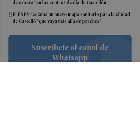
de espera" en los centros de día de Castellón
5
El PSPV reclama un nuevo mapa sanitario para la ciudad
de Castelló "que vaya más allá de parches"
Suscríbete al canal de
Whatsapp
Siempre al día de las últimas noticias
¡Quiero suscribirme!