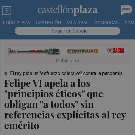
FORO PLAZA
CASTELLÓN
VILA-REAL
COMARCAS
COM
+ Seguir en Google
El rey pide un "esfuerzo colectivo" contra la pandemia
Felipe VI apela a los
"principios éticos" que
obligan "a todos" sin
referencias explícitas al rey
emérito