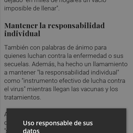
dejado "en miles de hogares un vacío
imposible de llenar".
Mantener la responsabilidad
individual
También con palabras de ánimo para
quienes luchan contra la enfermedad o sus
secuelas. Además, ha hecho un llamamiento
a mantener "la responsabilidad individual"
como "instrumento efectivo de lucha contra
el virus" mientras llegan las vacunas y los
tratamientos.
Así, ha reconocido que 2020 ha sido "muy
Uso responsable de sus
duro y difícil", con un virus que ha traído
datos
"sufrimiento, tristeza y temor" y que ha