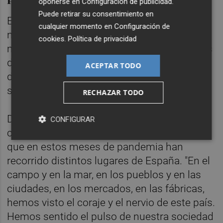
oponerse en
Configuración de publicidad
.
Puede retirar su consentimiento en
El Rey ha llamado a un "gran esfuerzo
cualquier momento en
Configuración de
nacional" para el que, a su modo de ver, "lo
cookies
.
Política de privacidad
más importante" son las personas, los miles
de ciudadanos que han trabajado por los
ACEPTAR TODO
demás "con abnegación, compromiso y
solidaridad".
RECHAZAR TODO
De hecho, ha señalado que eso han podido
CONFIGURAR
comprobarlo personalmente la Reina y él,
que en estos meses de pandemia han
recorrido distintos lugares de España. "En el
campo y en la mar, en los pueblos y en las
ciudades, en los mercados, en las fábricas,
hemos visto el coraje y el nervio de este país.
Hemos sentido el pulso de nuestra sociedad