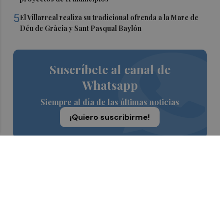
5
El Villarreal realiza su tradicional ofrenda a la Mare de
Déu de Gràcia y Sant Pasqual Baylón
Suscríbete al canal de
Whatsapp
Siempre al día de las últimas noticias
¡Quiero suscribirme!