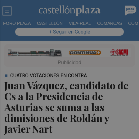
FORO PLAZA
CASTELLÓN
VILA-REAL
COMARCAS
COM
+ Seguir en Google
CUATRO VOTACIONES EN CONTRA
Juan Vázquez, candidato de
Cs a la Presidencia de
Asturias se suma a las
dimisiones de Roldán y
Javier Nart