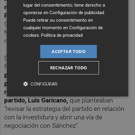
lugar del consentimiento; tiene derecho a
no negociar la investidura del líder del
oponerse en
Configuración de publicidad
.
PSOE, Pedro Sánchez
, como presidente el
Puede retirar su consentimiento en
Gobierno, tras lo cual el eurodiputado Javier
cualquier momento en
Configuración de
Nart ha presentado su dimisión como
cookies
.
Política de privacidad
miembro de la dirección del partido.
ACEPTAR TODO
Según han informado fuentes de la
formación naranja,
la votación no estaba
RECHAZAR TODO
prevista pero se ha realizado a petición del
propio Nart y del también eurodiputado y
CONFIGURAR
responsable de Economía y Empleo del
partido, Luis Garicano,
que planteaban
"revisar la estrategia del partido en relación
con la investidura y abrir una vía de
negociación con Sánchez".