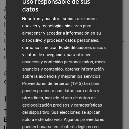
Uso responsable de sus
datos
Así lo ha anunciado esta tarde e una rueda
de prensa que ha convocado a las 18.00
Nosotros y nuestros socios utilizamos
horas para anunciar su renuncia y explicar
cookies y tecnologías similares para
sus motivos. Vázquez fue rector de la
almacenar y acceder a información en su
Universidad de Oviedo y se había presentado
dispositivo y procesar datos personales,
como su dirección IP, identificadores únicos
con Ciudadanos a los comicios del 26 de
y datos de navegación, para ofrecer
mayo como independiente.
anuncios y contenido personalizados, medir
anuncios y contenido, obtener información
Su dimisión se suma a la del
sobre la audiencia y mejorar los servicios.
europarlamentario Javier Nart.
Proveedores de terceros (1913)
también
pueden procesar sus datos para estos y
Javier Nart tambié deja la ejecutiva
otros fines, incluido el uso de datos de
geolocalización precisos y características
Tras la renuncia de Roldán,
la mayoría de la
del dispositivo. Sus elecciones se aplican
Ejecutiva de Ciudadanos ha votado este
solo a este sitio web. Algunos proveedores
pueden basarse en el interés legítimo en
lunes a favor de mantener la estrategia de