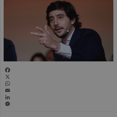
Facebook
X
WhatsApp
Email
LinkedIn
Messenger