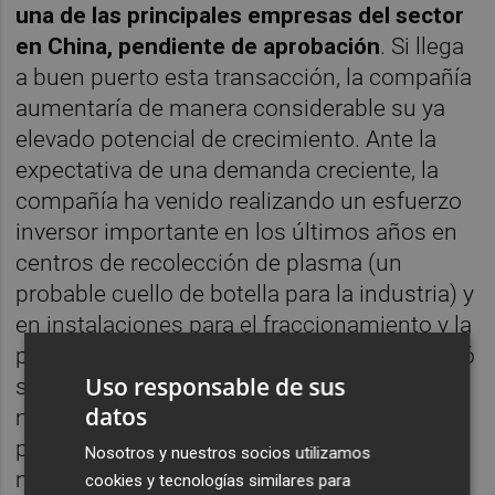
una de las principales empresas del sector
en China, pendiente de aprobación
. Si llega
a buen puerto esta transacción, la compañía
aumentaría de manera considerable su ya
elevado potencial de crecimiento. Ante la
expectativa de una demanda creciente, la
compañía ha venido realizando un esfuerzo
inversor importante en los últimos años en
centros de recolección de plasma (un
probable cuello de botella para la industria) y
en instalaciones para el fraccionamiento y la
purificación de este plasma. Grifols aumentó
Uso responsable de sus
sus ingresos un 15% en los 9 primeros
datos
meses de 2019, impulsado por su división
principal de biociencia, mostrando una
Nosotros y nuestros socios utilizamos
mejora de márgenes operativos y un mayor
cookies y tecnologías similares para