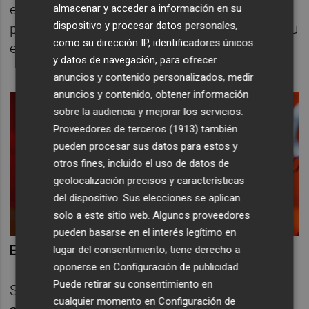
enfoque en la generación de caja, lo que a
almacenar y acceder a información en su
dispositivo y procesar datos personales,
partir de ahora debería contribuir a reducir su
como su dirección IP, identificadores únicos
endeudamiento.
y datos de navegación, para ofrecer
anuncios y contenido personalizados, medir
anuncios y contenido, obtener información
sobre la audiencia y mejorar los servicios.
Proveedores de terceros (1913)
también
pueden procesar sus datos para estos y
otros fines, incluido el uso de datos de
geolocalización precisos y características
del dispositivo. Sus elecciones se aplican
solo a este sitio web. Algunos proveedores
pueden basarse en el interés legítimo en
EDENRED
lugar del consentimiento; tiene derecho a
oponerse en
Configuración de publicidad
.
Puede retirar su consentimiento en
Se trata de una
compañía francesa líder en
cualquier momento en
Configuración de