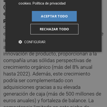
soluciones de pago para el mundo laboral
cookies
.
Política de privacidad
(vales de comida digitales, tarjetas de
combustibles, gestión de pagos...) con
ACEPTAR TODO
presencia global
. Factores externos tales
como la creciente corriente de
RECHAZAR TODO
externalización de servicios y digitalización, e
internos como consecuencia de su
CONFIGURAR
avanzada plataforma tecnológica y continua
innovación de producto, proporcionan a la
compañía unas sólidas perspectivas de
crecimiento orgánico (más del 8% anual
hasta 2022). Además, este crecimiento
podría ser complementado con
adquisiciones gracias a su elevada
generación de caja (más de 500 millones de
euros anuales) y fortaleza de balance. La