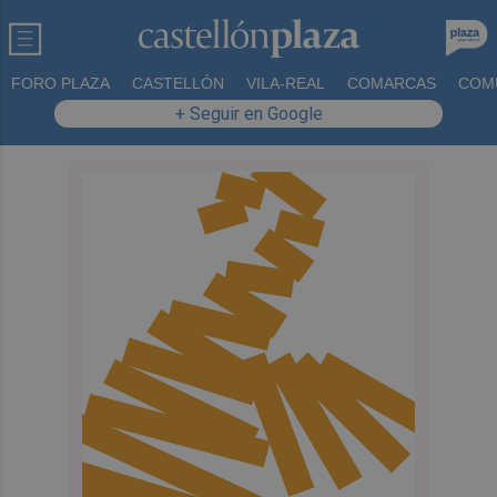
FORO PLAZA
CASTELLÓN
VILA-REAL
COMARCAS
COM
+ Seguir en Google