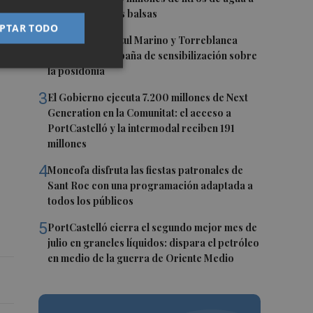
través de nuevas balsas
PTAR TODO
2
La Fundación Azul Marino y Torreblanca
inician una campaña de sensibilización sobre
la posidonia
3
El Gobierno ejecuta 7.200 millones de Next
Generation en la Comunitat: el acceso a
PortCastelló y la intermodal reciben 191
millones
4
Moncofa disfruta las fiestas patronales de
Sant Roc con una programación adaptada a
todos los públicos
5
PortCastelló cierra el segundo mejor mes de
julio en graneles líquidos: dispara el petróleo
en medio de la guerra de Oriente Medio