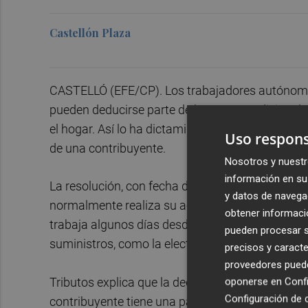
Castellón Plaza
CASTELLÓ (EFE/CP). Los trabajadores autónomo
pueden deducirse parte de los gastos adicionale
el hogar. Así lo ha dictaminado la Dirección Gen
Uso respons
de una contribuyente.
Nosotros y nuestr
información en su 
La resolución, con fecha del 11 de noviembre d
y datos de navega
normalmente realiza su actividad en un despacho
obtener informació
trabaja algunos días desde su vivienda, por lo 
pueden procesar su
suministros, como la electricidad o internet.
precisos y caracte
proveedores pueden
Tributos explica que la deducción de los suminis
oponerse en
Confi
Configuración de 
contribuyente tiene una parte del domicilio dedi