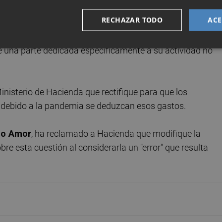
e de uso profesional.
RECHAZAR TODO
ACE
utiliza su vivienda como lugar de trabajo "por una
ne una parte dedicada específicamente a su actividad no
nisterio de Hacienda que rectifique para que los
debido a la pandemia se deduzcan esos gastos.
zo Amor
, ha reclamado a Hacienda que modifique la
bre esta cuestión al considerarla un "error" que resulta