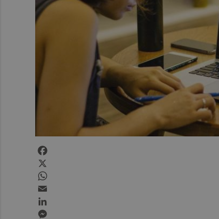
Facebook
X
WhatsApp
Email
LinkedIn
Messenger