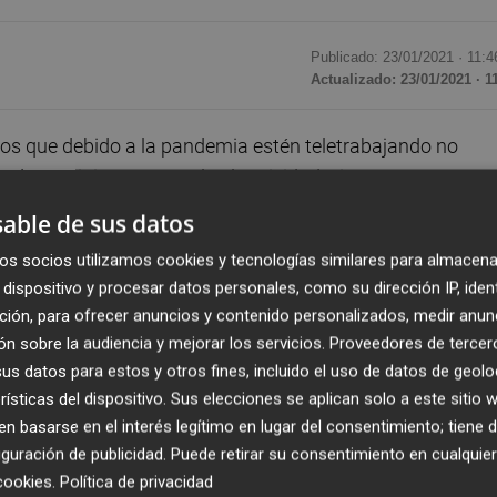
Publicado: 23/01/2021 ·
11:4
Actualizado: 23/01/2021 · 1
s que debido a la pandemia estén teletrabajando no
s de suministros como la electricidad e internet que sopo
eral de Tributos en una resolución en respuesta a la pregu
able de sus datos
os socios utilizamos cookies y tecnologías similares para almacena
dispositivo y procesar datos personales, como su dirección IP, iden
e 2020, responde a una consulta de una autónoma que
ción, para ofrecer anuncios y contenido personalizados, medir anun
, pero que, debido a la situación de pandemia, ahora
n sobre la audiencia y mejorar los servicios.
Proveedores de tercer
que reclama poder deducirse los gastos de algunos
s datos para estos y otros fines, incluido el uso de datos de geolo
rísticas del dispositivo. Sus elecciones se aplican solo a este sitio
 basarse en el interés legítimo en lugar del consentimiento; tiene 
tros de la vivienda solo puede aplicarse cuando el
guración de publicidad
. Puede retirar su consentimiento en cualqu
cookies
.
Política de privacidad
cado a la actividad ya que, de hecho, la deducción depend