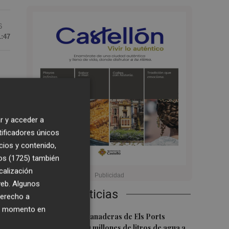
6
1:47
rta
nta
r y acceder a
tificadores únicos
cios y contenido,
os (1725)
también
calización
 web. Algunos
Últimas Noticias
derecho a
ier momento en
1
Explotaciones ganaderas de Els Ports
e
contarán con 20 millones de litros de agua a