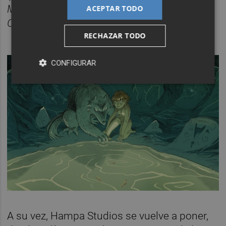
Morty
de Adult Swim). En 2013 publicó
ACEPTAR TODO
Consejo real
junto a
Josep Busquet
.
RECHAZAR TODO
CONFIGURAR
A su vez, Hampa Studios se vuelve a poner,