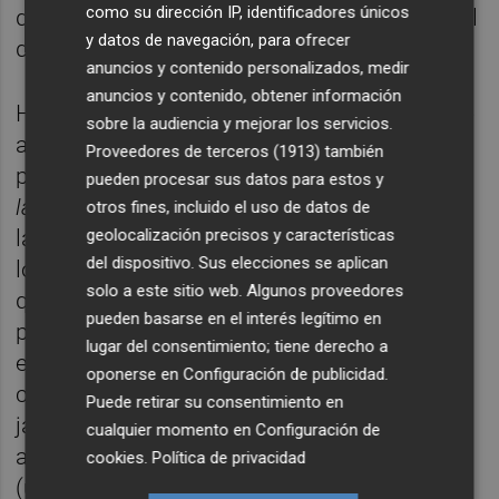
como su dirección IP, identificadores únicos
del despertar sexual o de la gestión personal
y datos de navegación, para ofrecer
de las inseguridades.
anuncios y contenido personalizados, medir
anuncios y contenido, obtener información
Hampa Studios repetirá la misma técnica de
sobre la audiencia y mejorar los servicios.
animación 2D que le ha funcionado en otras
Proveedores de terceros (1913)
también
producciones como
Buñuel en el laberinto de
pueden procesar sus datos para estos y
las tortugas
. "La técnica será la misma, pero
otros fines, incluido el uso de datos de
la realización no. A Roc [Espineti] le gustan
geolocalización precisos y características
del dispositivo. Sus elecciones se aplican
los giros de cámaras y el ritmo frenético, así
solo a este sitio web. Algunos proveedores
que habrá más acción e irá dirigida a un
pueden basarse en el interés legítimo en
público muy dinámico", explican desde el
lugar del consentimiento; tiene derecho a
estudio. El dibujo recuerda a elementos del
oponerse en
Configuración de publicidad
.
cómic francés y también hay influencias
Puede retirar su consentimiento en
japonesas. Espineti ha trabajado como
cualquier momento en
Configuración de
animador en series de televisión y spots
cookies
.
Política de privacidad
(uno de sus últimos, para la serie
Rick &