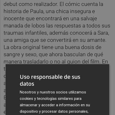
debut como realizador. El cómic cuenta la
historia de Paula, una chica insegura e
inocente que encontrará en una salvaje
manada de lobos las respuestas a todos sus
traumas infantiles, además conocerá a Sara,
una amiga que se convertirá en su amante.
La obra original tiene una buena dosis de
sangre y sexo, que ahora basculan de qué
manera trasladarlo o no al guion del film. En
todo caso, como la novela gráfica tiene más
de 350 páginas "se ha tenido que recortar
Uso responsable de sus
datos
algunas subtramas", comenta Cervantes,
aunque cuenta con el beneplácito del propio
Nosotros y nuestros socios utilizamos
Espineti, que también firma el guion con la
cookies y tecnologías similares para
ayuda de
Xavier Manuel Ruiz
. La historia,
almacenar y acceder a información en su
envuelta en fantasía, habla de la corrupción,
dispositivo y procesar datos personales,