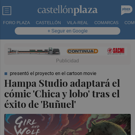
FORO PLAZA
CASTELLÓN
VILA-REAL
COMARCAS
COM
+ Seguir en Google
presentó el proyecto en el cartoon movie
Hampa Studio adaptará el
cómic 'Chica y lobo' tras el
éxito de 'Buñuel'