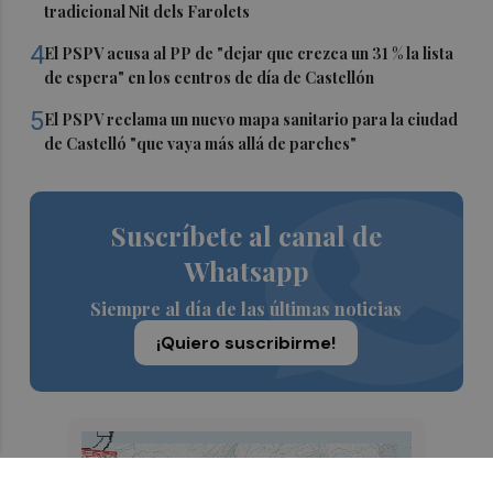
tradicional Nit dels Farolets
4
El PSPV acusa al PP de "dejar que crezca un 31 % la lista
de espera" en los centros de día de Castellón
5
El PSPV reclama un nuevo mapa sanitario para la ciudad
de Castelló "que vaya más allá de parches"
Suscríbete al canal de
Whatsapp
Siempre al día de las últimas noticias
¡Quiero suscribirme!