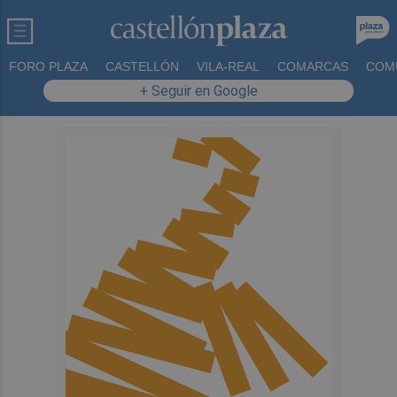
FORO PLAZA
CASTELLÓN
VILA-REAL
COMARCAS
COM
+ Seguir en Google