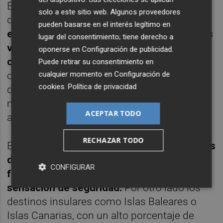
El fin de las restricciones a la movilidad hará
solo a este sitio web. Algunos proveedores
que
la demanda doméstica sea la primera
pueden basarse en el interés legítimo en
en recuperarse, especialmente en destinos
lugar del consentimiento; tiene derecho a
vacacionales peninsulares, familiares y
oponerse en
Configuración de publicidad
.
cercanos, accesibles por carretera,
lo que
Puede retirar su consentimiento en
cualquier momento en
Configuración de
ofrece mayor libertad y flexibilidad, sin
cookies
.
Política de privacidad
depender del transporte colectivo aéreo,
marítimo o ferroviario que implican
ACEPTAR TODO
aglomeraciones.
RECHAZAR TODO
El informe asegura que
los destinos urbanos
de interior y de naturaleza se verán
CONFIGURAR
favorecidos por su aislamiento y por la
sensación de seguridad.
Por otro lado los
destinos insulares como Islas Baleares o
Islas Canarias, con un alto porcentaje de