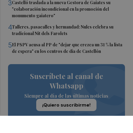
3
Castelló traslada a la nueva Gestora de Gaiates su
"colaboración incondicional en la promoción del
monumento gaiatero"
4
Talleres, pasacalles y hermandad: Nules celebra su
tradicional Nit dels Farolets
5
El PSPV acusa al PP de "dejar que crezca un 31 % la lista
de espera" en los centros de día de Castellón
Suscríbete al canal de
Whatsapp
Siempre al día de las últimas noticias
¡Quiero suscribirme!