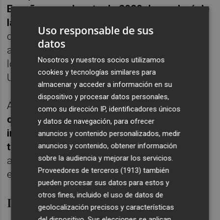
España para el resto de 2020 dependerá de
las políticas gubernamentales
relacionadas
Uso responsable de sus
con la movilidad que se tomen en España,
datos
así como de las medidas que se adopten en
Nosotros y nuestros socios utilizamos
los principales países emisores (Reino
cookies y tecnologías similares para
Unido, Alemania y Francia).
almacenar y acceder a información en su
dispositivo y procesar datos personales,
Asimismo
, las ayudas al sector aéreo y las
como su dirección IP, identificadores únicos
condiciones de capacidad e higiene que se
y datos de navegación, para ofrecer
impongan a las aerolíneas a nivel europeo
anuncios y contenido personalizados, medir
tendrán un papel crucial
para la
anuncios y contenido, obtener información
sobre la audiencia y mejorar los servicios.
accesibilidad y conectividad de los destinos
Proveedores de terceros (1913)
también
españoles
pueden procesar sus datos para estos y
otros fines, incluido el uso de datos de
Demanda de ocio nacional
geolocalización precisos y características
del dispositivo. Sus elecciones se aplican