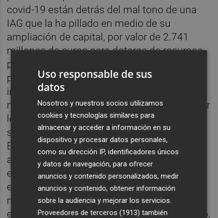
covid-19 están detrás del mal tono de una
IAG que la ha pillado en medio de su
ampliación de capital, por valor de 2.741
millones de euros para dotarse de recursos
para afrontar esta situación, que en un
Uso responsable de sus
primer momento fue del agrado de los
datos
inversores. Hasta el punto de caer a
Nosotros y nuestros socios utilizamos
mínimos históricos. "Ni siquiera tras conocer
cookies y tecnologías similares para
los resultados del
referéndum británico
almacenar y acceder a información en su
sobre la salida del Reino Unido de la Unión
dispositivo y procesar datos personales,
Europea la cotización de la compañía llegó a
como su dirección IP, identificadores únicos
alcanzar unos niveles similares. Por aquel
y datos de navegación, para ofrecer
entonces, sus títulos se desplomaron desde
anuncios y contenido personalizados, medir
el nivel de los 7 euros por acción hasta un
anuncios y contenido, obtener información
mínimo en los 3,95 euros por acción, pero la
sobre la audiencia y mejorar los servicios.
Proveedores de terceros (1913)
también
empresa había logrado reconducir su rumbo,