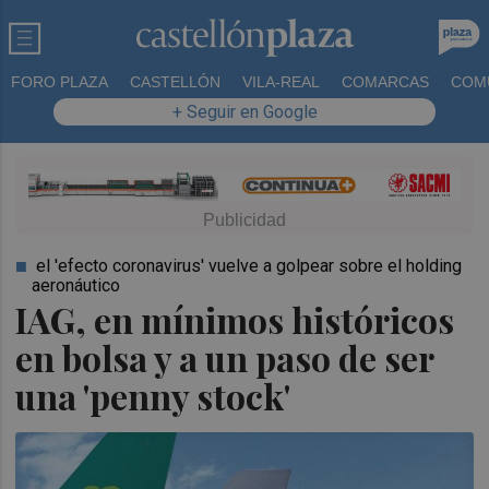
FORO PLAZA
CASTELLÓN
VILA-REAL
COMARCAS
COM
+ Seguir en Google
el 'efecto coronavirus' vuelve a golpear sobre el holding
aeronáutico
IAG, en mínimos históricos
en bolsa y a un paso de ser
una 'penny stock'