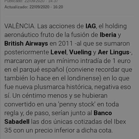
Publicado: 22/09/2020 ·
14:37
Actualizado: 22/09/2020 · 16:20
VALÈNCIA. Las acciones de
IAG
, el holding
aeronáutico fruto de la fusión de
Iberia
y
British Airways
en 2011 -al que se sumaron
posteriormente
Level
,
Vueling
y
Aer Lingus
-,
marcaron ayer un mínimo intradía de 1 euro
en el parqué español (conviene recordar que
también lo hace en el londinense) en lo que
fue nueva plusmarca histórica, negativa eso
sí. Un céntimo menos y se hubieran
convertido en una 'penny stock' en toda
regla y, de paso, serían junto al
Banco
Sabadell
las dos únicas cotizadas del Ibex
35 con un precio inferior a dicha cota.