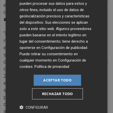
pueden procesar sus datos para estos y
especialmente durante en la segunda mitad
otros fines, incluido el uso de datos de
del pasado año", recuerda
Aitor Méndez,
geolocalización precisos y características
analista de IG
.
del dispositivo. Sus elecciones se aplican
solo a este sitio web. Algunos proveedores
"En enero de este año, las acciones de
IAG
pueden basarse en el interés legítimo en
no solo habían logrado volver a situarse por
lugar del consentimiento; tiene derecho a
encima de los niveles previos al referéndum,
oponerse en
Configuración de publicidad
.
Puede retirar su consentimiento en
sino que llegaron a situarse a apenas 70
cualquier momento en
Configuración de
céntimos de euro de los máximos históricos
cookies
.
Política de privacidad
de la compañía, marcados en noviembre de
2015 en los 8,72 euros por título. Sin
ACEPTAR TODO
embargo, en ese punto, la pandemia hizo
saltar por los aires cualquier plan de
RECHAZAR TODO
presente y futuro que tuviera el grupo y ha
despeñado su cotización hasta el
CONFIGURAR
importantísimo nivel psicológico del euro