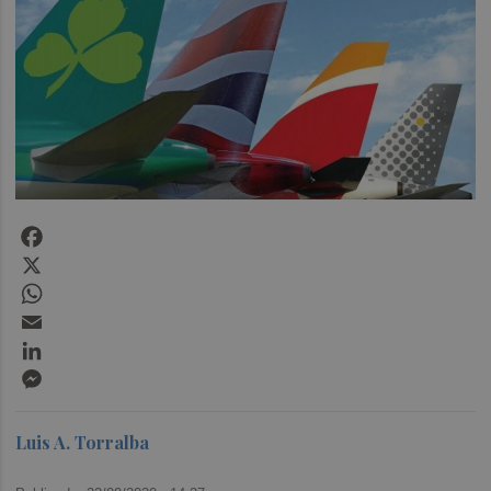
Facebook
X
WhatsApp
Email
LinkedIn
Messenger
Luis A. Torralba