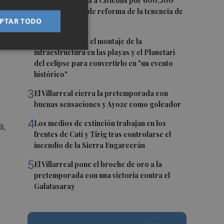
1
Castelló adjudica a Civicons por 600.500
euros las obras de reforma de la tenencia de
PTAR TODO
alcaldía sur
2
Castelló acelera el montaje de la
infraestructura en las playas y el Planetari
del eclipse para convertirlo en "un evento
histórico"
3
El Villarreal cierra la pretemporada con
buenas sensaciones y Ayoze como goleador
4
Los medios de extinción trabajan en los
a,
frentes de Catí y Tírig tras controlarse el
incendio de la Sierra Engarcerán
5
El Villarreal pone el broche de oro a la
pretemporada con una victoria contra el
Galatasaray