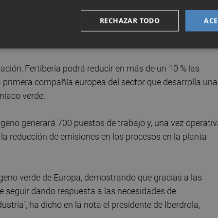
o de
Fertiberia
en Puertollano, con una capacidad de
RECHAZAR TODO
ACE
año y que tendrá que actualizarse para poder fabricar
ación, Fertiberia podrá reducir en más de un 10 % las
la primera compañía europea del sector que desarrolla una
níaco verde.
rógeno generará 700 puestos de trabajo y, una vez operativ
 la reducción de emisiones en los procesos en la planta
geno verde de Europa, demostrando que gracias a las
le seguir dando respuesta a las necesidades de
stria", ha dicho en la nota el presidente de Iberdrola,