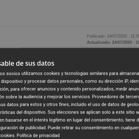
Publicado: 24/07/2020 ·
11:0
Actualizado: 24/07/2020 · 1
uerdo con Fertiberia para desarrollar en Puertollano (Ciu
able de sus datos
 industrial de Europa, en la que la energética invertirá 1
os socios utilizamos cookies y tecnologías similares para almacena
e en operación en 2021, han informado en un comunicado
dispositivo y procesar datos personales, como su dirección IP, iden
ción, para ofrecer anuncios y contenido personalizados, medir anun
n sobre la audiencia y mejorar los servicios.
Proveedores de tercer
 hidrógeno verde a partir de fuentes 100 % renovables
s datos para estos y otros fines, incluido el uso de datos de geolo
rísticas del dispositivo. Sus elecciones se aplican solo a este sitio
ios (MW), un sistema de baterías de ion-litio con
 basarse en el interés legítimo en lugar del consentimiento; tiene 
s hora (MWh) y uno de los mayores sistemas de
guración de publicidad
. Puede retirar su consentimiento en cualqu
del mundo (20 MW).
cookies
.
Política de privacidad