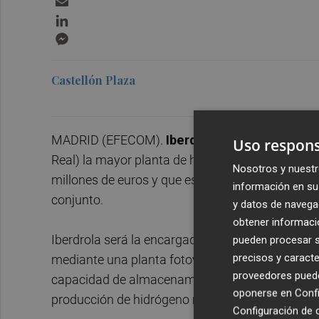
LinkedIn
Messenger
Castellón Plaza
MADRID (EFECOM).
Iberdrola
ha firmado un ac
Uso respons
Real) la mayor planta de hidrógeno verde para uso
Nosotros y nuestr
millones de euros y que está previsto que entr
información en su 
conjunto.
y datos de navega
obtener informació
Iberdrola será la encargada de la producción del
pueden procesar su
precisos y caracte
mediante una planta fotovoltaica de 100 megavat
proveedores pueden
capacidad de almacenamiento de 20 megavatio
oponerse en
Confi
producción de hidrógeno mediante electrolisis 
Configuración de 