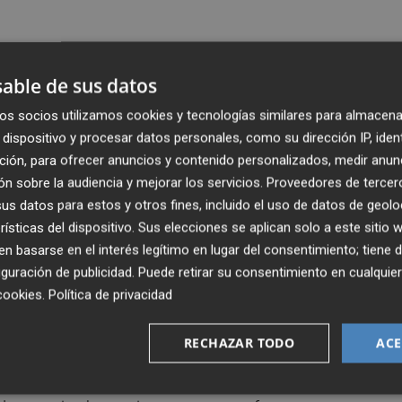
s y la tendencia de un empleo sinérgico con los
n
partner ideal
para brindar el control de los principales
able de sus datos
agricultor norteamericano.
os socios utilizamos cookies y tecnologías similares para almacena
dispositivo y procesar datos personales, como su dirección IP, iden
y dinámico, con unas exigencias muy altas en calidad y
ción, para ofrecer anuncios y contenido personalizados, medir anun
ible tener presencia directa allí", ha señalado Carlos Ledó,
n sobre la audiencia y mejorar los servicios.
Proveedores de tercer
s datos para estos y otros fines, incluido el uso de datos de geolo
rísticas del dispositivo. Sus elecciones se aplican solo a este sitio
 basarse en el interés legítimo en lugar del consentimiento; tiene 
s
sus productos biotecnológicos
que permiten mejora
guración de publicidad
. Puede retirar su consentimiento en cualqu
orma sostenible alimentos más saludables para los
cookies
.
Política de privacidad
rvicio de la agricultura para proteger y fortalecer los
 destaca Ledó.
RECHAZAR TODO
ACE
nsión internacional
, que le ha llevado a tener presencia