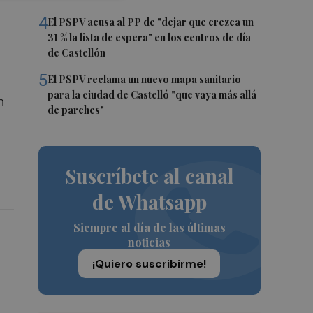
4
El PSPV acusa al PP de "dejar que crezca un
31 % la lista de espera" en los centros de día
de Castellón
5
El PSPV reclama un nuevo mapa sanitario
para la ciudad de Castelló "que vaya más allá
n
de parches"
Suscríbete al canal
de Whatsapp
Siempre al día de las últimas
noticias
¡Quiero suscribirme!