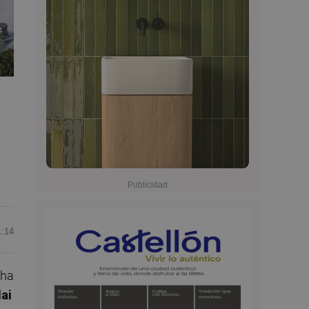
1:14
ha
dai