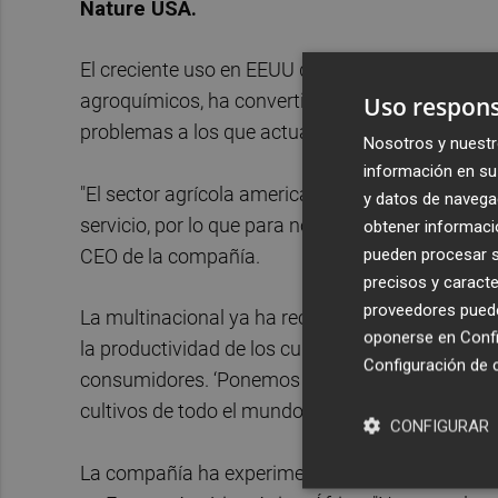
Nature USA.
El creciente uso en EEUU de productos biológico
agroquímicos, ha convertido a Idai Nature en u
Uso respons
problemas a los que actualmente se enfrenta el 
Nosotros y nuestr
información en su 
"El sector agrícola americano es un mercado mu
y datos de navega
servicio, por lo que para nosotros era imprescind
obtener informació
pueden procesar su
CEO de la compañía.
precisos y caracte
proveedores pueden
La multinacional ya ha recibido algunos registro
oponerse en
Confi
la productividad de los cultivos y obtener de f
Configuración de 
consumidores. ‘Ponemos la última tecnología al se
cultivos de todo el mundo de forma sostenible’,
CONFIGURAR
La compañía ha experimentado una rápida
expa