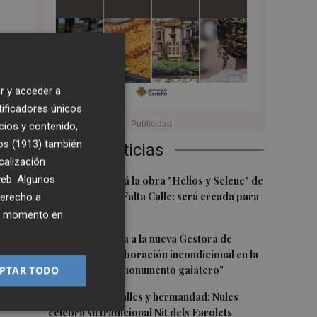
r y acceder a
tificadores únicos
cios y contenido,
os (1913)
también
Últimas Noticias
calización
1
 web. Algunos
Castelló acogerá la obra "Helios y Selene" de
la compañía Te Falta Calle: será creada para
derecho a
r
el eclipse
ier momento en
2
Castelló traslada a la nueva Gestora de
Gaiates su "colaboración incondicional en la
promoción del monumento gaiatero"
PTAR TODO
3
Talleres, pasacalles y hermandad: Nules
celebra su tradicional Nit dels Farolets