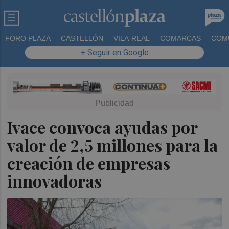
FORO PLAZA
CASTELLÓN
VILA-REAL
COMARCAS
COM
+ Seguir en Google
Ivace convoca ayudas por
valor de 2,5 millones para la
creación de empresas
innovadoras