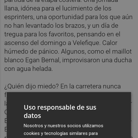
llana, idónea para el lucimiento de los
esprinters, una oportunidad para los que aún
no han levantado los brazos, y un día de
tregua para los favoritos, pensando en el
ascenso del domingo a Velefique. Calor
húmedo de pánico. Algunos, como el maillot
blanco Egan Bernal, improvisaron una ducha
con agua helada.
¿Quién dijo miedo? En la carretera nunca
faltan los valientes. Tres ciclistas vascos se
largaron de salida: el barbudo vizcaíno Ander
Uso responsable de sus
Okamika (Burgos-BH) y los guipuzcoanos
datos
Bagües (Caja Rural) y Mikel Iturria (Euskaltel-
Nosotros y nuestros socios utilizamos
Euskadi). Los de siempre. Sabían los
cookies y tecnologías similares para
rebeldes que no iban a llegar a La Manga con