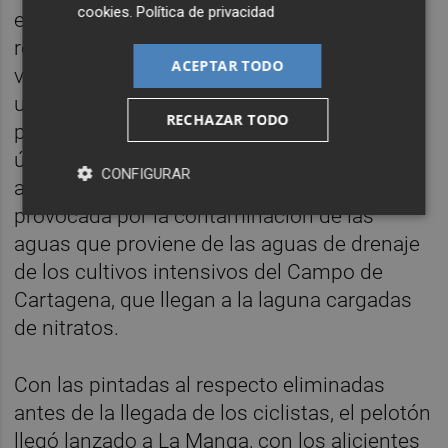
cookies
.
Política de privacidad
exterminando a los peces. "SOS Mar Menor",
rezaban las pancartas de ciudadanos y
ACEPTAR TODO
veraneantes indignados. La Vuelta les puso
un altavoz para la problemática ecológica,
RECHAZAR TODO
para unos consecuencia del calor de los
últimos días, para otros es culpa de la
CONFIGURAR
anoxia, falta de oxígeno en el agua del mar
provocada por la contaminación de las
aguas que proviene de las aguas de drenaje
de los cultivos intensivos del Campo de
Cartagena, que llegan a la laguna cargadas
de nitratos.
Con las pintadas al respecto eliminadas
antes de la llegada de los ciclistas, el pelotón
llegó lanzado a La Manga, con los alicientes