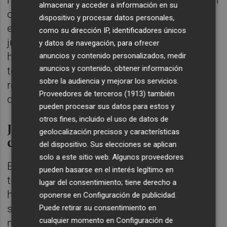
almacenar y acceder a información en su
opciones, pero los equipos invitados se
dispositivo y procesar datos personales,
entregan en las fugas para dejarse ver y
como su dirección IP, identificadores únicos
justificar su presencia; y si suena la flauta,
y datos de navegación, para ofrecer
hecho improbable, pues mejor. Los tres
anuncios y contenido personalizados, medir
anuncios y contenido, obtener información
terminaron su viaje a 35 kilómetros de meta,
sobre la audiencia y mejorar los servicios.
reducidos por un pelotón que ya iba
Proveedores de terceros (1913)
también
calentando motores para el esprint.
pueden procesar sus datos para estos y
otros fines, incluido el uso de datos de
Jakobsen empata a dos victorias
geolocalización precisos y características
con Philipsen
del dispositivo. Sus elecciones se aplican
solo a este sitio web. Algunos proveedores
El pelotón entró lanzado en la lengua de
pueden basarse en el interés legítimo en
tierra de La Manga del Mar Menor, donde
lugar del consentimiento; tiene derecho a
había ruido reivindicativo, de indignación
oponerse en
Configuración de publicidad
.
social por la contaminación de las aguas
Puede retirar su consentimiento en
cualquier momento en
Configuración de
marítimas que en algunas zonas está