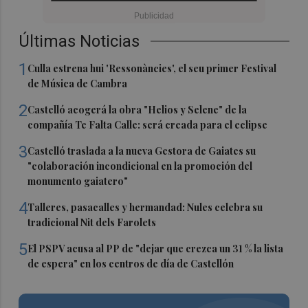
Últimas Noticias
1
Culla estrena hui 'Ressonàncies', el seu primer Festival
de Música de Cambra
2
Castelló acogerá la obra "Helios y Selene" de la
compañía Te Falta Calle: será creada para el eclipse
3
Castelló traslada a la nueva Gestora de Gaiates su
"colaboración incondicional en la promoción del
monumento gaiatero"
4
Talleres, pasacalles y hermandad: Nules celebra su
tradicional Nit dels Farolets
5
El PSPV acusa al PP de "dejar que crezca un 31 % la lista
de espera" en los centros de día de Castellón