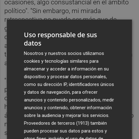
ocasiones, algo consustancial en el ámbito
político". "Sin embargo, mi mirada
retrospectiva no puede ser más que de
gratitud y reconocimiento, por haberme
Uso responsable de sus
dado la posibilidad de aportar mi grano de
datos
arena a sectores, entidades y personas que
tanto necesitan de la ayuda institucional", ha
Nosotros y nuestros socios utilizamos
cookies y tecnologías similares para
agregado.
almacenar y acceder a información en su
dispositivo y procesar datos personales,
"La lucha siempre continúa para las
como su dirección IP, identificadores únicos
personas que trabajamos por objetivos que
y datos de navegación, para ofrecer
consideramos justos, y así lo seguiré
anuncios y contenido personalizados, medir
haciendo en el futuro, desde cualquier
anuncios y contenido, obtener información
ámbito que me permita continuar ofreciendo
sobre la audiencia y mejorar los servicios.
Proveedores de terceros (1913)
también
mi aportación para la mejora de nuestra
pueden procesar sus datos para estos y
sociedad", concluye Almería.
otros fines, incluido el uso de datos de