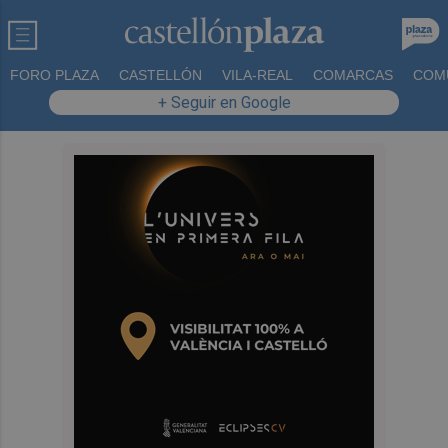
FORO PLAZA
CASTELLÓN
VILA-REAL
COMARCAS
COM
+ Seguir en Google