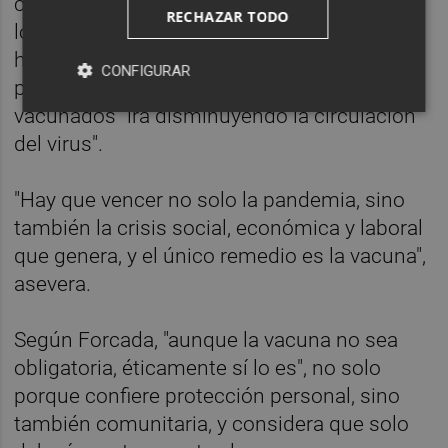
cobertura vacunal, vamos a seguir teniendo
RECHAZAR TODO
los mismos problemas que tenemos ahora",
ha destacado para añadir que entre las
CONFIGURAR
personas que ya se han infectado y los
vacunados "irá disminuyendo la circulación
del virus".
"Hay que vencer no solo la pandemia, sino
también la crisis social, económica y laboral
que genera, y el único remedio es la vacuna",
asevera.
Según Forcada, "aunque la vacuna no sea
obligatoria, éticamente sí lo es", no solo
porque confiere protección personal, sino
también comunitaria, y considera que solo