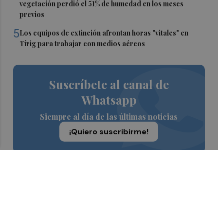
vegetación perdió el 51% de humedad en los meses
previos
5
Los equipos de extinción afrontan horas "vitales" en
Tírig para trabajar con medios aéreos
Suscríbete al canal de
Whatsapp
Siempre al día de las últimas noticias
¡Quiero suscribirme!