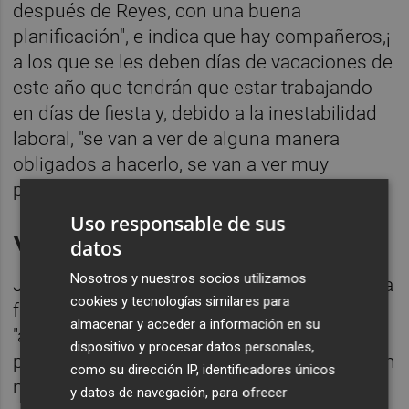
después de Reyes, con una buena
planificación", e indica que hay compañeros,¡
a los que se les deben días de vacaciones de
este año que tendrán que estar trabajando
en días de fiesta y, debido a la inestabilidad
laboral, "se van a ver de alguna manera
obligados a hacerlo, se van a ver muy
presionados".
Uso responsable de sus
Vacuna segura
datos
Nosotros y nuestros socios utilizamos
José Antonio Forcada subraya que la vacuna
cookies y tecnologías similares para
frente a la covid que se va a administrar es
almacenar y acceder a información en su
"absolutamente segura", porque ha pasado
dispositivo y procesar datos personales,
por las distintas fases de análisis clínicos sin
como su dirección IP, identificadores únicos
ningún tipo de problemas.
y datos de navegación, para ofrecer