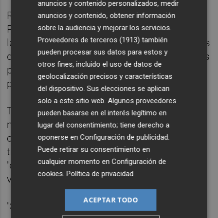
anuncios y contenido personalizados, medir
Recuerda que en la Fase 2 del ensayo de
anuncios y contenido, obtener información
sobre la audiencia y mejorar los servicios.
Pfizer más de 22.000 personas han recibido
Proveedores de terceros (1913)
también
la vacuna, cuando en los ensayos de algunas
pueden procesar sus datos para estos y
de las vacunas que se administran a los más
otros fines, incluido el uso de datos de
pequeños han tenido la mitad de
geolocalización precisos y características
participantes.
del dispositivo. Sus elecciones se aplican
solo a este sitio web. Algunos proveedores
Tras recordar la necesidad de mantener
pueden basarse en el interés legítimo en
medidas como el aislamiento y el uso
lugar del consentimiento; tiene derecho a
correcto de las mascarillas para evitar las
oponerse en
Configuración de publicidad
.
Puede retirar su consentimiento en
transmisión del virus, afirma que la vacuna
cualquier momento en
Configuración de
"es la única solución que tenemos; si no,
cookies
.
Política de privacidad
vamos a continuar como hasta ahora".
ACEPTAR TODO
"Si no conseguimos una alta tasa de