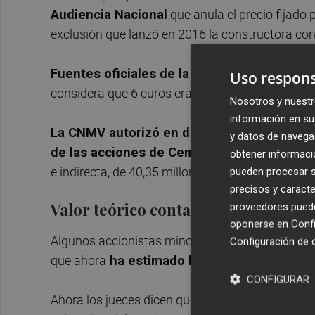
Audiencia Nacional
que anula el precio fijado
exclusión que lanzó en 2016 la constructora con
Fuentes oficiales de la CNMV han dicho a E
Uso respons
considera que 6 euros era un precio no equitativo
Nosotros y nuestr
información en su 
La CNMV autorizó en diciembre de 2016 la o
y datos de navega
de las acciones de Cementos Portland Vald
obtener informació
e indirecta, de 40,35 millones de acciones, repres
pueden procesar su
precisos y caracte
Valor teórico contable
proveedores pueden
oponerse en
Confi
Algunos accionistas minoritarios presentaron po
Configuración de 
que ahora
ha estimado la sección tercera de
CONFIGURAR
Ahora los jueces dicen que "no se justifica por q