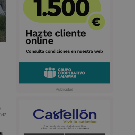
6
7:47
la