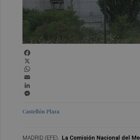
Facebook
X
WhatsApp
Email
LinkedIn
Messenger
Castellón Plaza
MADRID (EFE).
La Comisión Nacional del Me