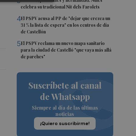
3
Talleres, pasacalles y hermandad: Nules
celebra su tradicional Nit dels Farolets
4
El PSPV acusa al PP de "dejar que crezca un
31 % la lista de espera" en los centros de día
de Castellón
5
El PSPV reclama un nuevo mapa sanitario
para la ciudad de Castelló "que vaya más allá
de parches"
Suscríbete al canal
de Whatsapp
Siempre al día de las últimas
noticias
¡Quiero suscribirme!