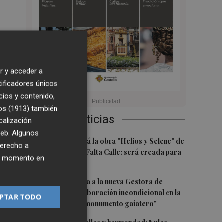
s.
r y acceder a
tificadores únicos
n
cios y contenido,
cta
os (1913)
también
Últimas Noticias
calización
 web. Algunos
1
Castelló acogerá la obra "Helios y Selene" de
derecho a
la compañía Te Falta Calle: será creada para
ier momento en
el eclipse
 el
2
Castelló traslada a la nueva Gestora de
Gaiates su "colaboración incondicional en la
PTAR TODO
promoción del monumento gaiatero"