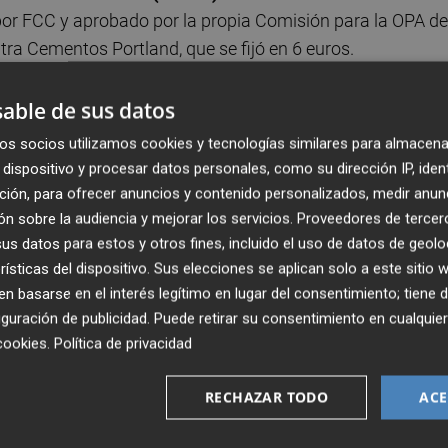
 por FCC y aprobado por la propia Comisión para la OPA de
tra Cementos Portland, que se fijó en 6 euros.
fe que no comparten el criterio de la Audiencia
, que
able de sus datos
, por lo que insta al supervisor a recalcularlo a 10,29 euro
os socios utilizamos cookies y tecnologías similares para almacena
dispositivo y procesar datos personales, como su dirección IP, iden
ferta pública de adquisición (OPA) para la exclusió
ción, para ofrecer anuncios y contenido personalizados, medir anun
errivas
, de la que FCC era entonces titular, de forma dire
n sobre la audiencia y mejorar los servicios.
Proveedores de tercer
entativas del 77,93 % de su capital social.
s datos para estos y otros fines, incluido el uso de datos de geolo
rísticas del dispositivo. Sus elecciones se aplican solo a este sitio
 basarse en el interés legítimo en lugar del consentimiento; tiene 
guración de publicidad
. Puede retirar su consentimiento en cualqu
co después ante la Audiencia Nacional un recurso, que es
cookies
.
Política de privacidad
 la sala de lo contencioso administrativo
.
RECHAZAR TODO
ACE
ué no se exigió por la CNMV la utilización del método de