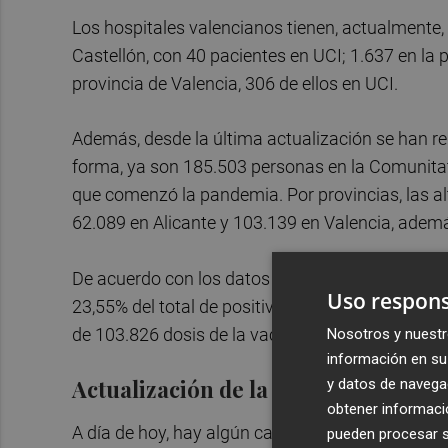
Los hospitales valencianos tienen, actualmente,
Castellón, con 40 pacientes en UCI; 1.637 en la pr
provincia de Valencia, 306 de ellos en UCI.
Además, desde la última actualización se han re
forma, ya son 185.503 personas en la Comunita
que comenzó la pandemia. Por provincias, las al
62.089 en Alicante y 103.139 en Valencia, adem
De acuerdo con los datos registrados, en estos
Uso respons
23,55% del total de positivos. Mientras, la Comu
de 103.826 dosis de la vacuna contra el coronavi
Nosotros y nuestr
información en su 
Actualización
de la situación en res
y datos de navega
obtener informació
A día de hoy, hay algún caso positivo en 189 res
pueden procesar su