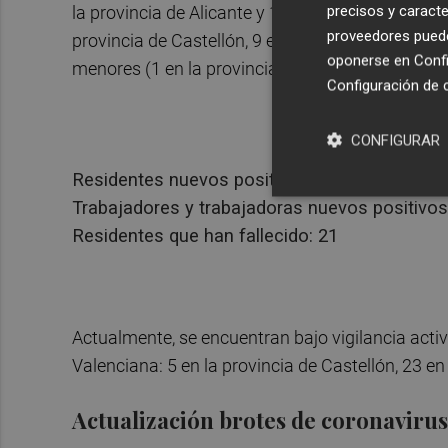
precisos y caracte
la provincia de Alicante y 112 en la provincia de 
proveedores pueden
provincia de Castellón, 9 en la provincia de Alica
oponerse en
Confi
menores (1 en la provincia de Castellón, 4 en la p
Configuración de 
CONFIGURAR
Residentes nuevos positivos: 199
Trabajadores y trabajadoras nuevos positivos
Residentes que han fallecido: 21
Actualmente, se encuentran bajo vigilancia activ
Valenciana: 5 en la provincia de Castellón, 23 en 
Actualización brotes de coronavirus