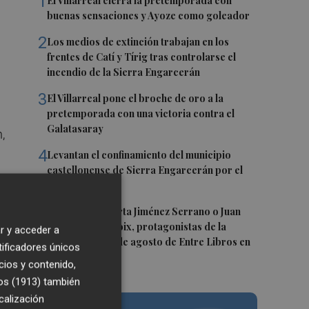
1
El Villarreal cierra la pretemporada con
buenas sensaciones y Ayoze como goleador
2
Los medios de extinción trabajan en los
frentes de Catí y Tírig tras controlarse el
incendio de la Sierra Engarcerán
3
El Villarreal pone el broche de oro a la
pretemporada con una victoria contra el
Galatasaray
,
4
Levantan el confinamiento del municipio
castellonense de Sierra Engarcerán por el
incendio
5
al
Juan Tallón, Marta Jiménez Serrano o Juan
Evaristo Valls Boix, protagonistas de la
r y acceder a
programación de agosto de Entre Libros en
tificadores únicos
Benicàssim
cios y contenido,
os (1913)
también
n
calización