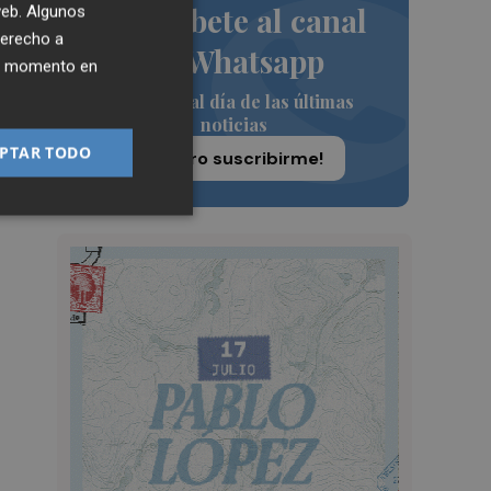
Suscríbete al canal
 web. Algunos
derecho a
de Whatsapp
ier momento en
Siempre al día de las últimas
noticias
PTAR TODO
¡Quiero suscribirme!