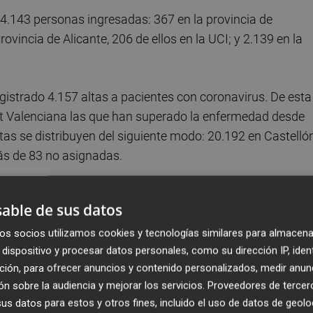
 4.143 personas ingresadas: 367 en la provincia de
ovincia de Alicante, 206 de ellos en la UCI; y 2.139 en la
gistrado 4.157 altas a pacientes con coronavirus. De esta
t Valenciana las que han superado la enfermedad desde
tas se distribuyen del siguiente modo: 20.192 en Castellón
ás de 83 no asignadas.
 momentos hay 58.358 casos activos, lo que supone un
able de sus datos
nitat Valenciana ha administrado hasta este jueves un tot
rus. Del total, 101.251 son de Pfizer y 2.580 de Moderna.
os socios utilizamos cookies y tecnologías similares para almacena
dispositivo y procesar datos personales, como su dirección IP, iden
idencias
ción, para ofrecer anuncios y contenido personalizados, medir anun
n sobre la audiencia y mejorar los servicios.
Proveedores de tercer
idencias de mayores (16 en la provincia de Castellón, 61 e
s datos para estos y otros fines, incluido el uso de datos de geolo