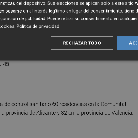
rísticas del dispositivo. Sus elecciones se aplican solo a este sitio
Valencia), 31 centros de diversidad funcional (5 en la
 basarse en el interés legítimo en lugar del consentimiento; tiene 
nte y 17 en la provincia de Valencia) y 10 centros de
guración de publicidad
. Puede retirar su consentimiento en cualqu
rovincia de Alicante y 5 en la provincia de Valencia).
cookies
.
Política de privacidad
RECHAZAR TODO
ACE
: 45
a de control sanitario 60 residencias en la Comunitat
la provincia de Alicante y 32 en la provincia de Valencia.