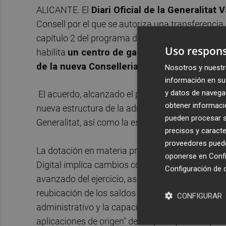
ALICANTE. El
Diari Oficial de la Generalitat
Consell por el que se autoriza una transferencia 
capítulo 2 del programa de Gastos diversos al ca
Uso respons
habilita
un centro de gasto diferenciado al 
de la nueva Conselleria de Innovación, Univ
Nosotros y nuestr
información en su 
y datos de navega
El acuerdo, alcanzado el pasado viernes en el pl
obtener informació
nueva estructura de la administración valencian
pueden procesar su
Generalitat, así como la estructura básica de esta
precisos y caracte
proveedores pueden
La dotación en materia presupuestaria de la Con
oponerse en
Confi
Digital implica cambios competenciales y reads
Configuración de 
avanzado del ejercicio, así como la dimensión y d
reubicación de los saldos no ejecutados a la nu
CONFIGURAR
administrativo y la capacidad de información pr
aplicaciones de origen" de los presupuestos par