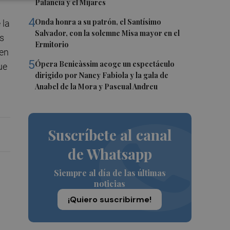
Palancia y el Mijares
4
Onda honra a su patrón, el Santísimo
 la
Salvador, con la solemne Misa mayor en el
es
Ermitorio
 en
5
Ópera Benicàssim acoge un espectáculo
ue
dirigido por Nancy Fabiola y la gala de
Anabel de la Mora y Pascual Andreu
Suscríbete al canal
de Whatsapp
Siempre al día de las últimas
noticias
¡Quiero suscribirme!