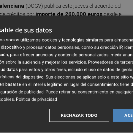
 Valenciana
(DOGV) publica este jueves el acuerdo del
de créditos por
importe de 260.000 euros
desde el
pítulo 2 de Dirección y Servicios Generales, en el que se
able de sus datos
que imputar, este 2019, los gastos de funcionamien
ersidades, Ciencia y Sociedad Digital.
os socios utilizamos cookies y tecnologías similares para almacena
dispositivo y procesar datos personales, como su dirección IP, iden
ción, para ofrecer anuncios y contenido personalizados, medir anun
eno del Consell, recuerda que en junio se estableció una
n sobre la audiencia y mejorar los servicios.
Proveedores de tercer
a con doce departamentos, incluida la Presidencia de la
s datos para estos y otros fines, incluido el uso de datos de geolo
 y de las distintas consellerias.
rísticas del dispositivo. Sus elecciones se aplican solo a este sitio
 basarse en el interés legítimo en lugar del consentimiento; tiene 
selleria de Innovación, Universidades, Ciencia y Sociedad
guración de publicidad
. Puede retirar su consentimiento en cualqu
cripción de programas presupuestarios, aunque "dado lo
cookies
.
Política de privacidad
ificultad técnica de las modificaciones que requeriría la
eva estructura
,
en aras al equilibrio entre el menor coste
RECHAZAR TODO
ACE
esupuestaria, se ha optado por mantener los créditos en l
a 2019.