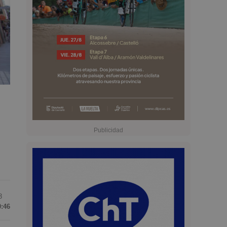
3
0:46