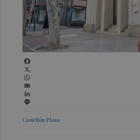
Facebook
X
WhatsApp
Email
LinkedIn
Messenger
Castellón Plaza