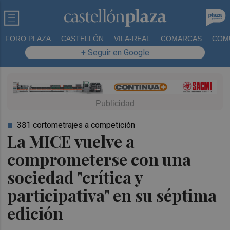
FORO PLAZA
CASTELLÓN
VILA-REAL
COMARCAS
COM
+ Seguir en Google
381 cortometrajes a competición
La MICE vuelve a
comprometerse con una
sociedad "crítica y
participativa" en su séptima
edición