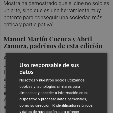
Mostra ha demostrado que el cine no solo es
un arte, sino que es una herramienta muy
potente para conseguir una sociedad más
crítica y participativa".
Manuel Martín Cuenca y Abril
Zamora, padrinos de esta edición
A la inauguración de la MICE asistirá el
Uso responsable de sus
cineasta
Manuel Martín Cuenca
('La
datos
flaqueza del bolchevique', 'El autor') y la
actriz
Abril Zamora
('Vis a vis', 'Temporada
Nosotros y nuestros socios utilizamos
baja') -ambos actuarán como "padrinos" del
cookies y tecnologías similares para
evento-, así como el vicepresidente de la
almacenar y acceder a información en su
dispositivo y procesar datos personales,
Academia de Cine Español
Rafael Portelas
,
como su dirección IP, identificadores únicos
además de otras personalidades
y datos de navegación, para ofrecer