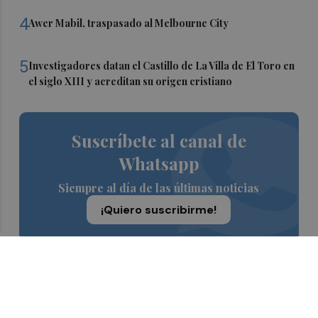
4
Awer Mabil, traspasado al Melbourne City
5
Investigadores datan el Castillo de La Villa de El Toro en
el siglo XIII y acreditan su origen cristiano
Suscríbete al canal de
Whatsapp
Siempre al día de las últimas noticias
¡Quiero suscribirme!