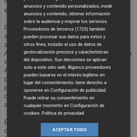
relacionadas con el mundo del cine, de la
anuncios y contenido personalizados, medir
educación y del deporte.
anuncios y contenido, obtener información
sobre la audiencia y mejorar los servicios.
Otros acontecimientos destacados de esta
Proveedores de terceros (1725)
también
séptima edición es la participación de la
pueden procesar sus datos para estos y
actriz alemana
Hanna Schygulla
(
Berlin
otros fines, incluido el uso de datos de
geolocalización precisos y características
Alexanderplatz
,
Las amargas lágrimas de Petra
del dispositivo. Sus elecciones se aplican
von Kant
) en el día dedicado al país invitado,
solo a este sitio web. Algunos proveedores
Alemania, en Castelló. En esta jornada se
pueden basarse en el interés legítimo en
proyectará la película
Las aventuras del
lugar del consentimiento; tiene derecho a
príncipe Achmed
, de
Lotte Reiniger
,
oponerse en
Configuración de publicidad
.
considerada la pionera del cine de
Puede retirar su consentimiento en
animación.
cualquier momento en
Configuración de
cookies
.
Política de privacidad
Entre las actividades destaca asimismo la
ACEPTAR TODO
celebración de un partido de baloncesto en