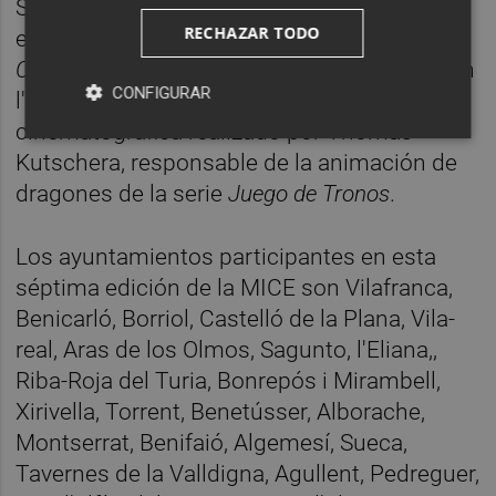
Sueca con jugadores con capacidades
RECHAZAR TODO
especiales y la proyección de la película
Campeones
; la jornada dedicada a la India, en
CONFIGURAR
l'Eliana y Benifaió; o el taller de animación
cinematográfica realizado por Thomas
Kutschera, responsable de la animación de
dragones de la serie
Juego de Tronos
.
Los ayuntamientos participantes en esta
séptima edición de la MICE son Vilafranca,
Benicarló, Borriol, Castelló de la Plana, Vila-
real, Aras de los Olmos, Sagunto, l'Eliana,,
Riba-Roja del Turia, Bonrepós i Mirambell,
Xirivella, Torrent, Benetússer, Alborache,
Montserrat, Benifaió, Algemesí, Sueca,
Tavernes de la Valldigna, Agullent, Pedreguer,