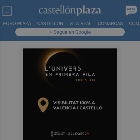
FORO PLAZA
CASTELLÓN
VILA-REAL
COMARCAS
COM
+ Seguir en Google