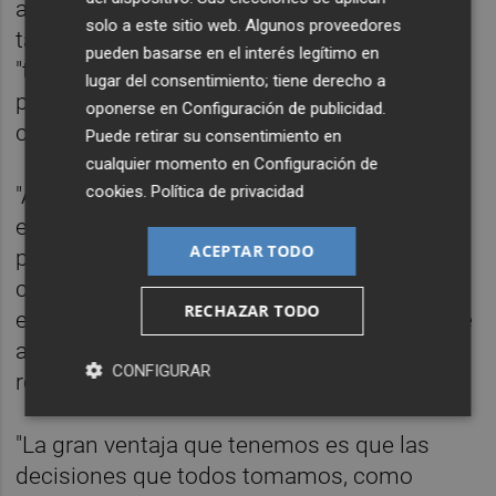
aunque "ciertamente es preocupante" que
solo a este sitio web. Algunos proveedores
tanta gente y países hayan sido afectados,
pueden basarse en el interés legítimo en
"tan rápido", considera que podría ser la
lugar del consentimiento; tiene derecho a
primera pandemia en la historia que podría
oponerse en
Configuración de publicidad
.
controlarse.
Puede retirar su consentimiento en
cualquier momento en
Configuración de
cookies
.
Política de privacidad
"Ahora que el virus tiene un punto de apoyo
en tantos países, la amenaza de una
ACEPTAR TODO
pandemia se ha vuelto muy real", pero "la
conclusión es que no estamos a merced de
RECHAZAR TODO
este virus", ha explicado tras recordar que se
acaba de cruzar los 100.000 casos
CONFIGURAR
reportados de Covid-19 en 100 países.
"La gran ventaja que tenemos es que las
decisiones que todos tomamos, como