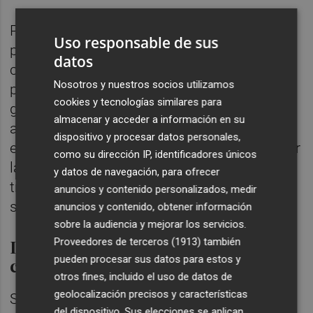
Por el momento, ha continuado, solo unos
Uso responsable de sus
pocos países tienen signos de transmisión
datos
comunitaria sostenida. "La mayoría de los
Nosotros y nuestros socios utilizamos
países todavía tienen casos esporádicos o
cookies y tecnologías similares para
grupos definidos. Todos debemos
almacenar y acceder a información en su
alentarnos de eso. Mientras ese sea el caso,
dispositivo y procesar datos personales,
esos países tienen la oportunidad de romper
como su dirección IP, identificadores únicos
las cadenas de transmisión, prevenir la
y datos de navegación, para ofrecer
transmisión comunitaria y reducir la carga
anuncios y contenido personalizados, medir
sobre sus sistemas de salud", ha advertido.
anuncios y contenido, obtener información
sobre la audiencia y mejorar los servicios.
La OMS cree que aún es
Proveedores de terceros (1913)
también
pueden procesar sus datos para estos y
controlable
otros fines, incluido el uso de datos de
geolocalización precisos y características
Según ha señalado el director de la OMS,
del dispositivo. Sus elecciones se aplican