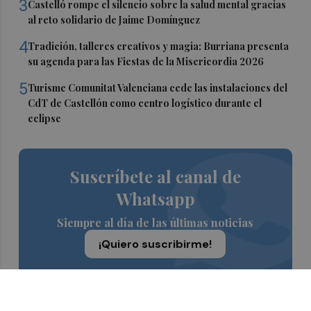
3
Castelló rompe el silencio sobre la salud mental gracias
al reto solidario de Jaime Domínguez
4
Tradición, talleres creativos y magia: Burriana presenta
su agenda para las Fiestas de la Misericordia 2026
5
Turisme Comunitat Valenciana cede las instalaciones del
CdT de Castellón como centro logístico durante el
eclipse
Suscríbete al canal de
Whatsapp
Siempre al día de las últimas noticias
¡Quiero suscribirme!