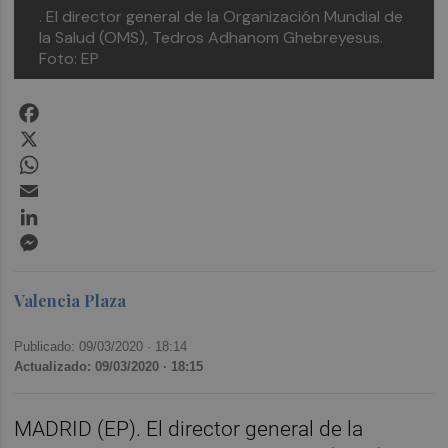
. El director general de la Organización Mundial de
la Salud (OMS), Tedros Adhanom Ghebreyesus.
Foto: EP
Facebook
X
WhatsApp
Email
LinkedIn
Messenger
Valencia Plaza
Publicado: 09/03/2020 ·
18:14
Actualizado: 09/03/2020 · 18:15
MADRID (EP). El director general de la