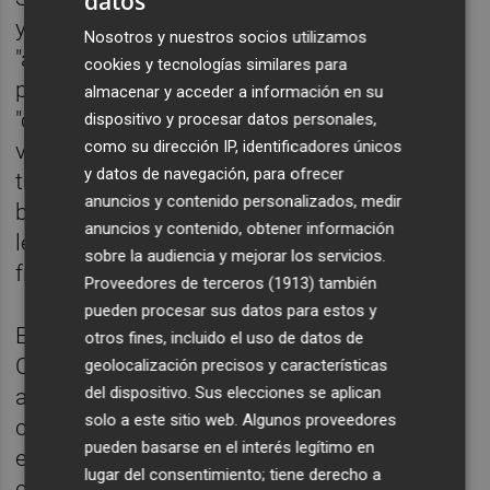
datos
y controlar el coronavirus, los países deben
Nosotros y nuestros socios utilizamos
"aislarse, hacer pruebas, tratar a los
cookies y tecnologías similares para
pacientes y rastrear los contactos" como
almacenar y acceder a información en su
"columna vertebral" de las medidas frente al
dispositivo y procesar datos personales,
como su dirección IP, identificadores únicos
virus. "Si no lo hacen, las cadenas de
y datos de navegación, para ofrecer
transmisión pueden continuar a un nivel
anuncios y contenido personalizados, medir
bajo, y luego resurgir una vez que se
anuncios y contenido, obtener información
levanten las medidas de distanciamiento
sobre la audiencia y mejorar los servicios.
físico", ha advertido.
Proveedores de terceros (1913)
también
pueden procesar sus datos para estos y
En este punto, ha puesto como ejemplo a
otros fines, incluido el uso de datos de
Corea del Sur: "Hace un mes, se enfrentaron
geolocalización precisos y características
del dispositivo. Sus elecciones se aplican
a la aceleración de la transmisión
solo a este sitio web. Algunos proveedores
comunitaria. Pero no se rindieron. Educaron,
pueden basarse en el interés legítimo en
empoderaron y comprometieron a las
lugar del consentimiento; tiene derecho a
comunidades. Desarrollaron una innovadora