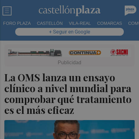
FORO PLAZA
CASTELLÓN
VILA-REAL
COMARCAS
COM
+ Seguir en Google
La OMS lanza un ensayo
clínico a nivel mundial para
comprobar qué tratamiento
es el más eficaz