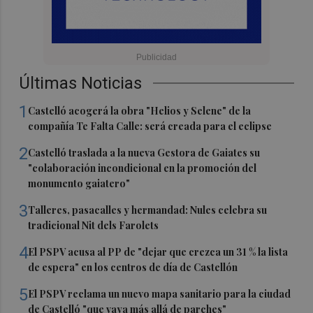
Últimas Noticias
1
Castelló acogerá la obra "Helios y Selene" de la
compañía Te Falta Calle: será creada para el eclipse
2
Castelló traslada a la nueva Gestora de Gaiates su
"colaboración incondicional en la promoción del
monumento gaiatero"
3
Talleres, pasacalles y hermandad: Nules celebra su
tradicional Nit dels Farolets
4
El PSPV acusa al PP de "dejar que crezca un 31 % la lista
de espera" en los centros de día de Castellón
5
El PSPV reclama un nuevo mapa sanitario para la ciudad
de Castelló "que vaya más allá de parches"