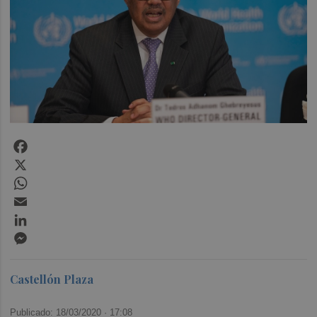
Facebook
X
WhatsApp
Email
LinkedIn
Messenger
Castellón Plaza
Publicado: 18/03/2020 ·
17:08