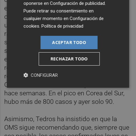
oponerse en
Configuración de publicidad
.
estrategia de pruebas y ampliaron la
Puede retirar su consentimiento en
capacidad de los laboratorios. Racionaron el
cualquier momento en
Configuración de
uso de máscaras. Hicieron un exhaustivo
cookies
.
Política de privacidad
rastreo de contactos y pruebas en áreas
seleccionadas y aislaron los casos
ACEPTAR TODO
sospechosos en instalaciones designadas
en lugar de hospitales o en casa". Como
RECHAZAR TODO
resultado de estas medidas, Tedros ha
CONFIGURAR
recordado que los casos de Covid-19 en
Corea del Sur llevan disminuyendo desde
hace semanas. En el pico en Corea del Sur,
hubo más de 800 casos y ayer solo 90.
Asimismo, Tedros ha insistido en que la
OMS sigue recomendando que, siempre que