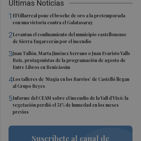
Últimas Noticias
1
El Villarreal pone el broche de oro a la pretemporada
con una victoria contra el Galatasaray
2
Levantan el confinamiento del municipio castellonense
de Sierra Engarcerán por el incendio
3
Juan Tallón, Marta Jiménez Serrano o Juan Evaristo Valls
Boix, protagonistas de la programación de agosto de
Entre Libros en Benicàssim
4
Los talleres de ‘Magia en los Barrios’ de Castelló llegan
al Grupo Reyes
5
Informe del CEAM sobre el incendio de la Vall d'Uixó: la
vegetación perdió el 51% de humedad en los meses
previos
Suscríbete al canal de