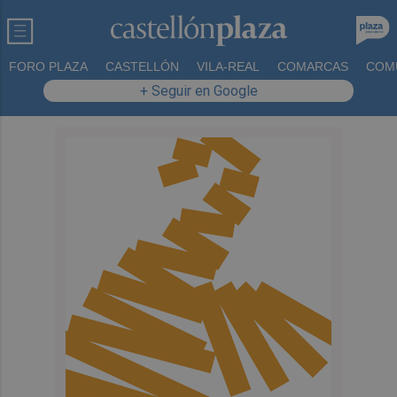
FORO PLAZA
CASTELLÓN
VILA-REAL
COMARCAS
COM
+ Seguir en Google