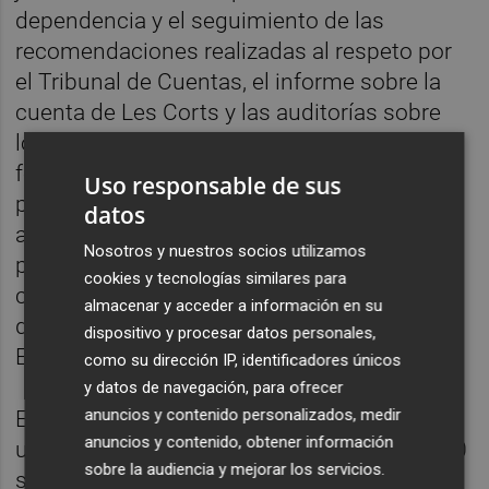
dependencia y el seguimiento de las
recomendaciones realizadas al respeto por
el Tribunal de Cuentas, el informe sobre la
cuenta de Les Corts y las auditorías sobre
los servicios de extinción de incendios
forestales, la red de centros públicos y
Uso responsable de sus
privados concertados del sistema para la
datos
autonomía personal y atención a las
Nosotros y nuestros socios utilizamos
personas en situación de dependencia, así
cookies y tecnologías similares para
como sobre la gestión del servicio de
almacenar y acceder a información en su
depuración de aguas residuales por la
dispositivo y procesar datos personales,
EPSAR.
como su dirección IP, identificadores únicos
y datos de navegación, para ofrecer
anuncios y contenido personalizados, medir
En cuanto a la fiscalización de las cinco
anuncios y contenido, obtener información
universidades públicas valencianas, en 2020
sobre la audiencia y mejorar los servicios.
se fiscalizó el control formal de sus cuentas