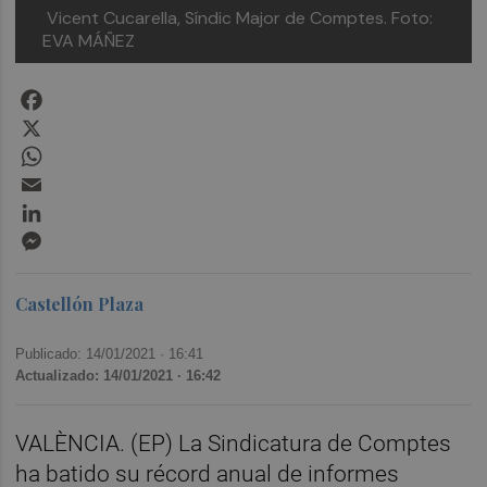
Vicent Cucarella, Síndic Major de Comptes. Foto:
EVA MÁÑEZ
Facebook
X
WhatsApp
Email
LinkedIn
Messenger
Castellón Plaza
Publicado: 14/01/2021 ·
16:41
Actualizado: 14/01/2021 · 16:42
VALÈNCIA. (EP) La Sindicatura de Comptes
ha batido su récord anual de informes