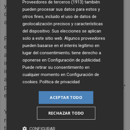
Proveedores de terceros (1913)
también
y se elaboró un informe sobre la obligación
pueden procesar sus datos para estos y
de establecer un sistema de contabilidad
otros fines, incluido el uso de datos de
analítica.
geolocalización precisos y características
del dispositivo. Sus elecciones se aplican
Para la Sindicatura, la situación
solo a este sitio web. Algunos proveedores
pueden basarse en el interés legítimo en
extraordinaria pone de manifiesto su
lugar del consentimiento; tiene derecho a
apuesta por la modernización y la
oponerse en
Configuración de publicidad
.
implantación de las tecnologías de la
Puede retirar su consentimiento en
información, la auditoría sin papeles y la
cualquier momento en
Configuración de
administración electrónica, que le
cookies
.
Política de privacidad
permitieron afrontar "con celeridad y eficacia"
el cumplimiento de sus funciones.
ACEPTAR TODO
Y lo hizo con casi la totalidad de su plantilla
RECHAZAR TODO
realizando sus tareas en modalidad de
trabajo no presencial, respetando las
CONFIGURAR