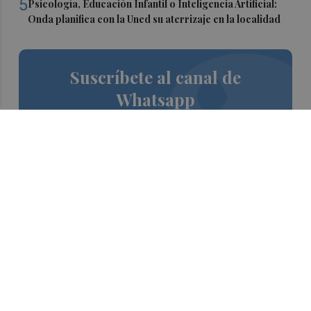
5
Psicología, Educación Infantil o Inteligencia Artificial:
Onda planifica con la Uned su aterrizaje en la localidad
Suscríbete al canal de
Whatsapp
Siempre al día de las últimas noticias
¡Quiero suscribirme!