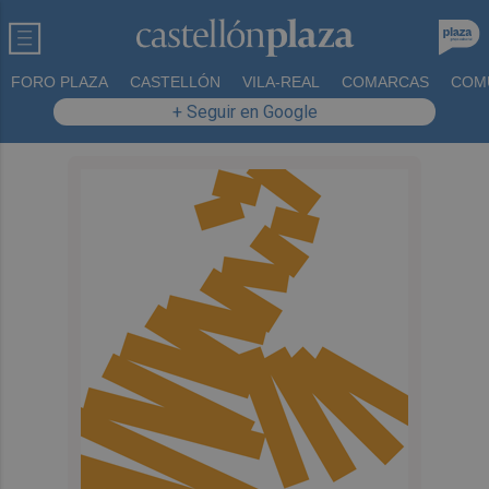
FORO PLAZA
CASTELLÓN
VILA-REAL
COMARCAS
COM
+ Seguir en Google