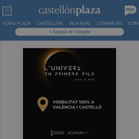
FORO PLAZA
CASTELLÓN
VILA-REAL
COMARCAS
COM
+ Seguir en Google