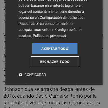
público para ello o que mintiera desde un
pueden basarse en el interés legítimo en
cargo público, como parlamentario británico.
lugar del consentimiento; tiene derecho a
Por algo parecido, en España hay políticos
oponerse en
Configuración de publicidad
.
catalanes condenados y en prisión.
Puede retirar su consentimiento en
cualquier momento en
Configuración de
Volviendo al momento histórico…, el proceso
cookies
.
Política de privacidad
no es tan simple. Además del gobierno de la
Unión -la Comisión-, el Consejo Europeo que
ACEPTAR TODO
se celebraba en esos momentos debía dar
RECHAZAR TODO
también su aprobación a las nuevas
condiciones de salida. Y el Parlamento
CONFIGURAR
Europeo… Y el Parlamento británico… Y, en el
trasfondo, una crisis política del partido de
Johnson que se arrastra desde
antes de
2016, cuando David Cameron tomó por la
tangente al ver que todas las encuestas les