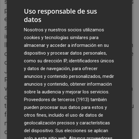
sí fue real. Aprovecho para recordárselo a los
políticos en la nueva campaña que se abre
Uso responsable de sus
datos
en España. A todos. Porque hoy en día todo
se graba y todo se queda colgado en
Nosotros y nuestros socios utilizamos
internet. No hace falta ir a las hemerotecas,
cookies y tecnologías similares para
llevamos la mentira en el bolsillo, a tiro de un
almacenar y acceder a información en su
click… Los dos jueces de primera instancia le
dispositivo y procesar datos personales,
como su dirección IP, identificadores únicos
dieron la razón, pero en ese ínterin, Boris
y datos de navegación, para ofrecer
Johnson fue elegido Primer Ministro.
anuncios y contenido personalizados, medir
Recuerdo la preocupación de Ball cuando
anuncios y contenido, obtener información
vino a la Universitat de Valencia para dar una
sobre la audiencia y mejorar los servicios.
conferencia. Y se materializó, porque el
Proveedores de terceros (1913)
también
tribunal vio la vista en la High Court falló a su
pueden procesar sus datos para estos y
favor. “Decir mentiras en campaña electoral
otros fines, incluido el uso de datos de
no es tan grave”, más o menos vinieron a
geolocalización precisos y características
del dispositivo. Sus elecciones se aplican
decir. No importa que se utilizara dinero
solo a este sitio web. Algunos proveedores