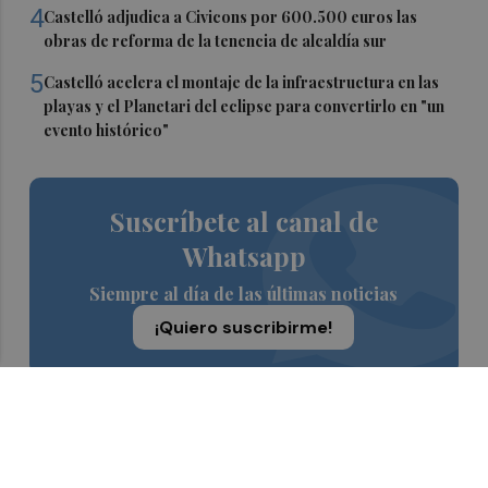
4
Castelló adjudica a Civicons por 600.500 euros las
obras de reforma de la tenencia de alcaldía sur
5
Castelló acelera el montaje de la infraestructura en las
playas y el Planetari del eclipse para convertirlo en "un
evento histórico"
Suscríbete al canal de
Whatsapp
Siempre al día de las últimas noticias
¡Quiero suscribirme!