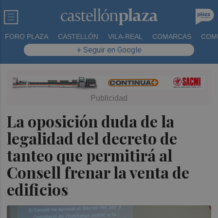
FORO PLAZA
CASTELLÓN
VILA-REAL
COMARCAS
COM
+ Seguir en Google
La oposición duda de la
legalidad del decreto de
tanteo que permitirá al
Consell frenar la venta de
edificios