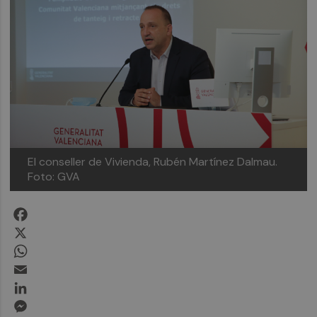
El conseller de Vivienda, Rubén Martínez Dalmau.
Foto: GVA
Facebook
X
WhatsApp
Email
LinkedIn
Messenger