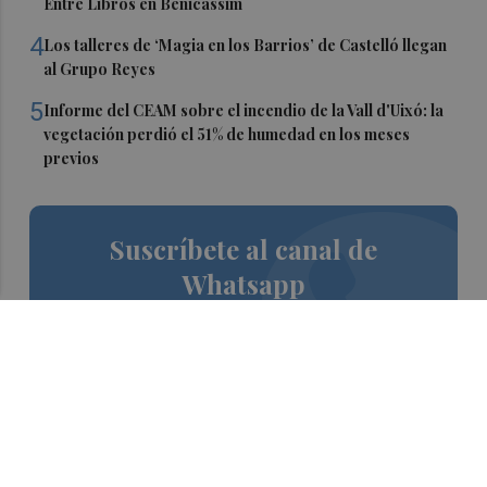
Entre Libros en Benicàssim
4
Los talleres de ‘Magia en los Barrios’ de Castelló llegan
al Grupo Reyes
5
Informe del CEAM sobre el incendio de la Vall d'Uixó: la
vegetación perdió el 51% de humedad en los meses
previos
Suscríbete al canal de
Whatsapp
Siempre al día de las últimas noticias
¡Quiero suscribirme!