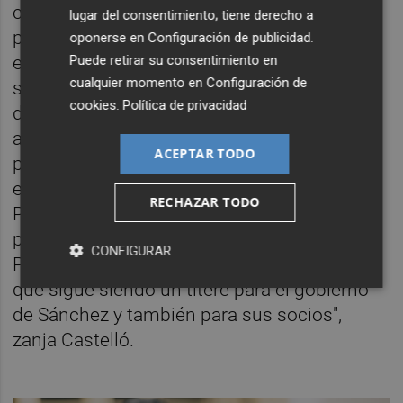
con las políticas de vivienda que se van a
lugar del consentimiento; tiene derecho a
poder llevar a cabo con esta cuantía. Sin
oponerse en
Configuración de publicidad
.
embargo, también reprocha que los
Puede retirar su consentimiento en
cualquier momento en
Configuración de
socialistas hayan dado el visto bueno a este
cookies
.
Política de privacidad
decreto ley: "Sólo pretenden embarrar la
actividad económica: expropiar viviendas
ACEPTAR TODO
privadas para podérselas dar a ONGs o
entidades sin ánimo de lucro, estando
RECHAZAR TODO
Podemos de por medio, suena muy mal,
pero el PSPV traga con todo". "De nuevo
CONFIGURAR
Podemos se impone ante el presidente Puig
que sigue siendo un títere para el gobierno
de Sánchez y también para sus socios",
zanja Castelló.