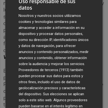
Uso responsable de sus
ningún sentido hacer este tipo de anuncios y
datos
luego aprobarlos si no se dota de fondos
Nosotros y nuestros socios utilizamos
suficientes para llevarlos a cabo, en este
cookies y tecnologías similares para
caso para adquirir las viviendas". "No
almacenar y acceder a información en su
podemos ahogar a entidades como los
dispositivo y procesar datos personales,
ayuntamientos que ya tienen que hacer
como su dirección IP, identificadores únicos
frente a muchas necesidades relacionadas
y datos de navegación, para ofrecer
con la vivienda", explica la parlamentaria a
anuncios y contenido personalizados, medir
Valencia Plaza
.
anuncios y contenido, obtener información
sobre la audiencia y mejorar los servicios.
Proveedores de terceros (1913)
también
En este sentido, Castelló asegura que la
pueden procesar sus datos para estos y
partida para ejercer tanteo y retracto en el
otros fines, incluido el uso de datos de
Presupuesto del Botànic ya sufrió un recorte
geolocalización precisos y características
del 50%: "Había 2 millones presupuestados
del dispositivo. Sus elecciones se aplican
para 2020 y se dejó en uno apenas", juzga el
solo a este sitio web. Algunos proveedores
también exalcalde de Sagunto, que satiriza
pueden basarse en el interés legítimo en