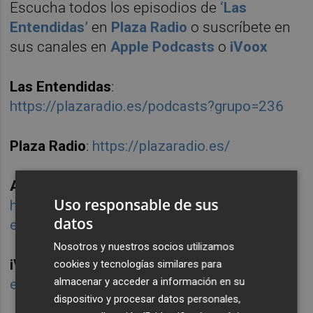
Escucha todos los episodios de
‘Las
Entendidas’
en
Plaza Radio
o suscríbete en
sus canales en
Apple Podcasts
o
iVoox
Las Entendidas
:
https://plazaradio.es/podcasts?grupo=236
Plaza Radio
:
https://plazaradio.es/
Apple Podcasts
:
Uso responsable de sus
https://itunes.apple.com/es/podcast/las-
datos
entendidas/id1365709042?mt=2
Nosotros y nuestros socios utilizamos
iVoox
:
https://www.ivoox.com/podcast-
cookies y tecnologías similares para
almacenar y acceder a información en su
entendidas_sq_f1568977_1.html
dispositivo y procesar datos personales,