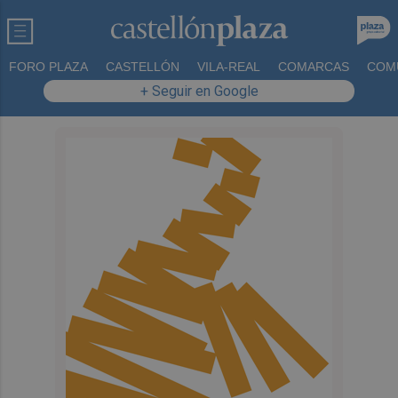
FORO PLAZA
CASTELLÓN
VILA-REAL
COMARCAS
COM
+ Seguir en Google