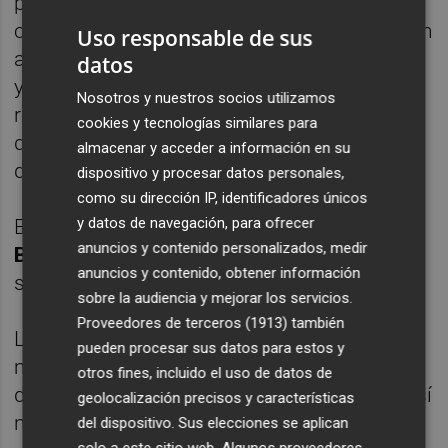
presidentes autonómicos del PP no ven
claro el recurso al estado de alarma y critican
Uso responsable de sus
abiertamente a Sánchez por lanzar la oferta,
datos
ya que la interpretan como dejación de
Nosotros y nuestros socios utilizamos
responsabilidades en una coyuntura en la
cookies y tecnologías similares para
que no se aplana el crecimiento sostenido
almacenar y acceder a información en su
de contagios.
dispositivo y procesar datos personales,
como su dirección IP, identificadores únicos
y datos de navegación, para ofrecer
El portavoz de la Junta de Andalucía,
Elías
anuncios y contenido personalizados, medir
Bendodo
, ha asegurado que la propuesta es
anuncios y contenido, obtener información
sencillamente "una irresponsabilidad".
sobre la audiencia y mejorar los servicios.
Proveedores de terceros (1913)
también
La restricción de la movilidad es una de las
pueden procesar sus datos para estos y
medidas más eficaces frente a la expansión
otros fines, incluido el uso de datos de
del coronavirus, pero adoptar una medida así
geolocalización precisos y características
no es fácil para las administraciones.
del dispositivo. Sus elecciones se aplican