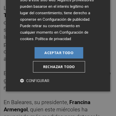
solo a este sitio web. Algunos proveedores
pueden basarse en el interés legítimo en
La presidenta del Consejo de Estado,
María
lugar del consentimiento; tiene derecho a
Teresa Fernández de la Vega
, ha
oponerse en
Configuración de publicidad
.
considerado este miércoles, con ocasión de
Puede retirar su consentimiento en
su asistencia a un curso de la Universidad
cualquier momento en
Configuración de
Internacional Menéndez Pelayo, que sí se
cookies
.
Política de privacidad
pueden adoptar restricciones de derechos o
confinamientos parciales con "garantías",
ACEPTAR TODO
aunque convendría acometer reformas.
RECHAZAR TODO
Entre los presidentes de las autonomías que
gobierna el PSOE, la opción no se plantea de
CONFIGURAR
momento.
En Baleares, su presidente,
Francina
Armengol
, quien este miércoles ha