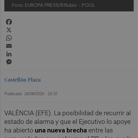
Foto: EUROPA PRESS/R.Rubio - POOL
Facebook
X
WhatsApp
Email
LinkedIn
Messenger
Castellón Plaza
Publicado: 26/08/2020 ·
16:37
VALÈNCIA (EFE). La posibilidad de recurrir al
estado de alarma y que el Ejecutivo lo apoye
ha abierto
una nueva brecha
entre las