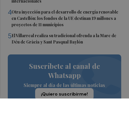
internacionales
4
Otra inyección para el desarrollo de energía renovable
en Castellón: los fondos de la UE destinan 19 millones a
proyectos de 11 municipios
5
El Villarreal realiza su tradicional ofrenda a la Mare de
Déu de Gràcia y Sant Pasqual Baylón
Suscríbete al canal de
Whatsapp
Siempre al día de las últimas noticias
¡Quiero suscribirme!