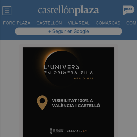
FORO PLAZA
CASTELLÓN
VILA-REAL
COMARCAS
COM
+ Seguir en Google