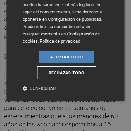
retrasar la cita a mayores de esta edad a los
pueden basarse en el interés legítimo en
que le correspondía recibir estos días la
lugar del consentimiento; tiene derecho a
segunda dosis de esta marca, que se viene
oponerse en
Configuración de publicidad
.
Puede retirar su consentimiento en
administrando diez semanas después de la
cualquier momento en
Configuración de
primera.
cookies
.
Política de privacidad
ACEPTAR TODO
RECHAZAR TODO
Desde la conselleria aseguran que
simplemente se retrasa a ese grupo de edad
CONFIGURAR
la segunda dosis como mucho dos
semanas, dado que el tope está marcado
para este colectivo en 12 semanas de
espera, mientras que a los menores de 60
años se les va a hacer esperar hasta 16.