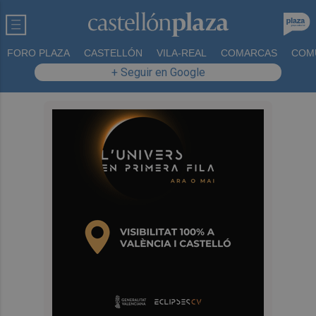
FORO PLAZA
CASTELLÓN
VILA-REAL
COMARCAS
COM
+ Seguir en Google