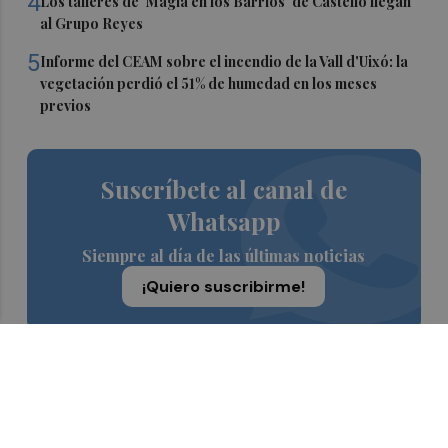
4
Los talleres de ‘Magia en los Barrios’ de Castelló llegan
al Grupo Reyes
5
Informe del CEAM sobre el incendio de la Vall d'Uixó: la
vegetación perdió el 51% de humedad en los meses
previos
Suscríbete al canal de
Whatsapp
Siempre al día de las últimas noticias
¡Quiero suscribirme!