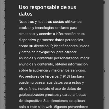
del Gobierno valenciano, está previsto que se
Uso responsable de sus
convoque a unas 130.000 personas de este
datos
grupo esencial entre esa fecha y el 12 de
Nosotros y nuestros socios utilizamos
julio, a razón de algo más de 40.000 a la
cookies y tecnologías similares para
semana, con la correspondiente consulta
almacenar y acceder a información en su
previa sobre la preferencia entre Pfizer y
dispositivo y procesar datos personales,
AstraZeneca.
como su dirección IP, identificadores únicos
y datos de navegación, para ofrecer
Una situación que añade complejidad
anuncios y contenido personalizados, medir
logística a la organización del proceso. Esta
anuncios y contenido, obtener información
semana la conselleria comunicó que pondría
sobre la audiencia y mejorar los servicios.
Proveedores de terceros (1913)
también
en total 43.516 dosis de AstraZeneca, en su
pueden procesar sus datos para estos y
mayoría -aunque no concretó el dato-
otros fines, incluido el uso de datos de
destinadas a segunda dosis de menores de
geolocalización precisos y características
60 años. Al mismo tiempo, se ha comenzado
del dispositivo. Sus elecciones se aplican
a remitir desde Sanidad mensajes para
solo a este sitio web. Algunos proveedores