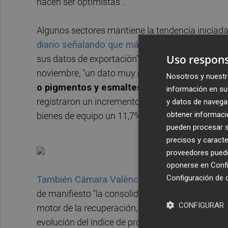
hacen ser optimistas".
Algunos sectores mantiene la tendencia iniciad
diario señalando que más de la mitad elevar
Uso respons
sus datos de exportación"; y en cuanto a los da
noviembre, "un dato muy positivo", indicó Climen
Nosotros y nuestr
o pigmentos y esmaltes presentaron subid
información en su 
registraron un incremento del 31% y pigmentos 
y datos de navega
obtener informació
bienes de equipo un 11,7%.
pueden procesar su
precisos y caracte
proveedores pueden
oponerse en
Confi
Configuración de 
También Cámara València se mostró optimist
de manifiesto "la consolidación de la senda de re
CONFIGURAR
motor de la recuperación, especialmente para la 
evolución del índice de producción industrial de 