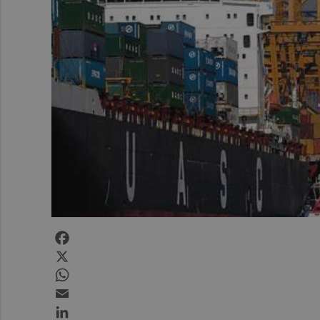
Facebook
X
WhatsApp
Email
LinkedIn