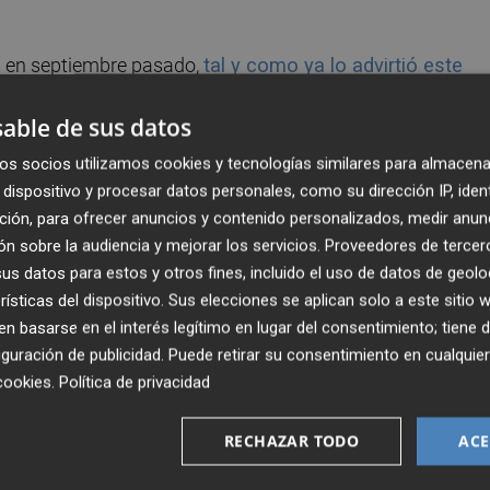
a en septiembre pasado,
tal y como ya lo advirtió este
on sus ventas entonces
, con "incrementos mensuales en
able de sus datos
tos provinciales se registran aumentos en el mes de
t.
Sectores como alimentación, productos cerámico
os socios utilizamos cookies y tecnologías similares para almacena
as en noviembre
donde los productos cerámicos
dispositivo y procesar datos personales, como su dirección IP, iden
y esmaltes un 27%; los productos químicos un 8,8% y los
ción, para ofrecer anuncios y contenido personalizados, medir anun
n sobre la audiencia y mejorar los servicios.
Proveedores de tercer
s datos para estos y otros fines, incluido el uso de datos de geolo
rísticas del dispositivo. Sus elecciones se aplican solo a este sitio
 basarse en el interés legítimo en lugar del consentimiento; tiene 
guración de publicidad
. Puede retirar su consentimiento en cualqu
cookies
.
Política de privacidad
a sobre el dato de noviembre pasado
, puesto que pone
cuperación de las ventas en el exterior, convirtiéndose en 
RECHAZAR TODO
ACE
industria valenciana, que queda reflejado en la mejor
la región frente a la media nacional". Sin embargo,
la