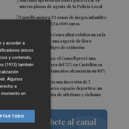
1
Burriana aprueba las bases para crear 14
nuevas plazas de agente de la Policía Local
2
Castelló mejora 33 zonas de juegos infantiles
en julio: destina 324.000 euros
3
PortCastelló y la Generalitat colaboran en la
s
conservación de una especie de flora
r y acceder a
autóctona en peligro de extinción
tificadores únicos
cios y contenido,
4
Previsión turística: el Consell prevé una
os (1913)
también
ocupación hotelera del 75% en Castellón en
agosto: los apartamentos alcanzarán un 89%
calización
 web. Algunos
5
Vila-real proyecta una inversión de 7
derecho a
millones en un nuevo espacio deportivo: un
ier momento en
complejo con pista de atletismo y ciclismo
n
el
PTAR TODO
Suscríbete al canal