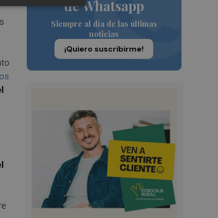
de Whatsapp
as
Siempre al día de las últimas
noticias
¡Quiero suscribirme!
nto
ros
l
l
re