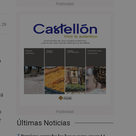
1:29
e
na
o
r
Últimas Noticias